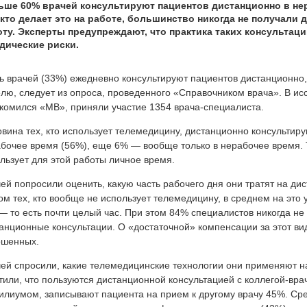
ьше 60% врачей консультируют пациентов дистанционно в нер
 кто делает это на работе, большинство никогда не получали
оту. Эксперты предупреждают, что практика таких консультац
дические риски.
ь врачей (33%) ежедневно консультируют пациентов дистанционно
лю, следует из опроса, проведенного «Справочником врача». В исс
комился «МВ», приняли участие 1354 врача-специалиста.
вина тех, кто использует телемедицину, дистанционно консультирую
бочее время (56%), еще 6% — вообще только в нерабочее время. 
льзует для этой работы личное время.
ей попросили оценить, какую часть рабочего дня они тратят на ди
ом тех, кто вообще не использует телемедицину, в среднем на это
— то есть почти целый час. При этом 84% специалистов никогда не
анционные консультации. О «достаточной» компенсации за этот ви
ошенных.
ей спросили, какие телемедицинские технологии они применяют н
тили, что пользуются дистанционной консультацией с коллегой-вр
илиумом, записывают пациента на прием к другому врачу 45%. Ср