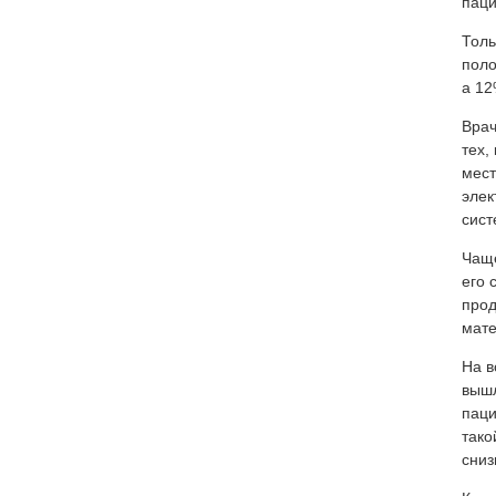
паци
Толь
поло
а 12
Врач
тех,
мест
элек
сис
Чаще
его 
прод
мате
На в
вышл
паци
тако
сниз