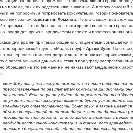
ультации вне рабочего времени — проблема любого врача: обраща
 на приеме, так и их родственники, знакомые. А в эпоху соцсетей в
ны и не попросить, а потребовать консультации, говорит основате
равочник врача»
Константин Хоманов
. По его словам, при этом в
йн-приемы — это небезопасно с точки зрения возможного вреда п
ых,
вреда для врача в юридическом аспекте и профессионального 
сками для врачей при таком общении с пациентами соглашается м
ертно-юридической группы «Медика пруф»
Артем Зуев
. По его сл
ентом переписка в мессенджерах часто становиться юридическим 
ту с персональными данными и ставил под угрозу распространени
но обращают на это внимание и не наказывают медицинских работн
».
«Каждому врачу все следует помнить: он несет ответственно
предоставленные по результатам консультации дистанционн
технологий. Если пациенту будет дана рекомендация по Whats
он умрет, то в таком случае возможно будет усмотреть и со
гражданскую ответственность. Во-вторых, в законе имеется 
объема консультаций по телемедицине: это профилактика (им
просветительная работа), анализ жалоб и анамнеза с целью 
необходимости очной консультации. А также, если врач веде
приемами допускается наблюдение за состоянием здоровья и о