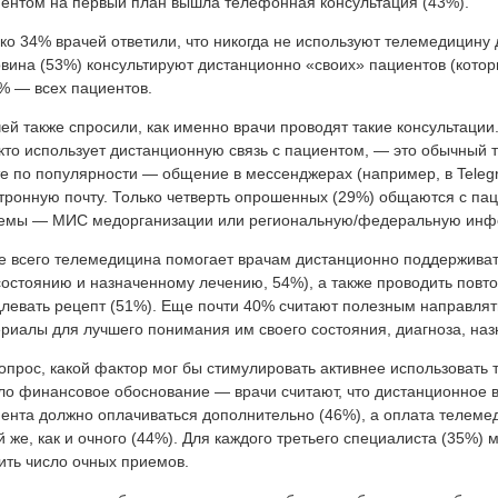
ентом на первый план вышла телефонная консультация (43%).
ко 34% врачей ответили, что никогда не используют телемедицину
вина (53%) консультируют дистанционно «своих» пациентов (кото
% — всех пациентов.
ей также спросили, как именно врачи проводят такие консультаци
 кто использует дистанционную связь с пациентом, — это обычный 
е по популярности — общение в мессенджерах (например, в Tele
тронную почту. Только четверть опрошенных (29%) общаются с па
темы — МИС медорганизации или региональную/федеральную инф
 всего телемедицина помогает врачам дистанционно поддерживать
состоянию и назначенному лечению, 54%), а также проводить повт
левать рецепт (51%). Еще почти 40% считают полезным направл
риалы для лучшего понимания им своего состояния, диагноза, наз
опрос, какой фактор мог бы стимулировать активнее использовать
о финансовое обоснование — врачи считают, что дистанционное в
ента должно оплачиваться дополнительно (46%), а оплата телеме
й же, как и очного (44%). Для каждого третьего специалиста (35%)
ить число очных приемов.