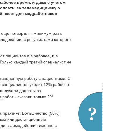
абочее время, и даже с учетом
 доплаты за телемедицинскую
ий несет для медработников
, еще четверть — минимум раз в
ледовании, с результатами которого
т пациентов и в рабочее, и в
Только каждый третий специалист не
станционную работу с пациентами. С
 у специалистов уходит 12% рабочего
 получали доплаты за
д работы сказали только 2%
а практике. Большинство (58%)
ачом или дистанционным
еди взаимодействия именно с