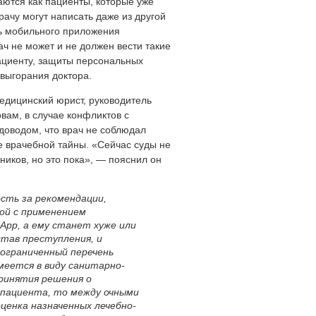
ются как пациенты, которые уже
рачу могут написать даже из другой
ль мобильного приложения
рач не может и не должен вести такие
ациенту, защиты персональных
выгорания доктора.
едицинский юрист, р
уководитель
овам, в случае конфликтов с
доводом, что врач не соблюдал
е врачебной тайны. «Сейчас суды не
иков, но это пока», — пояснил он
сть за рекомендации,
ой с применением
App, а ему станет хуже или
став преступления, и
ограниченный перечень
еется в виду санитарно-
принятия решения о
т пациента, то между очными
ценка назначенных лечебно-