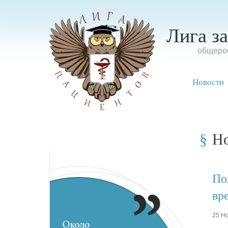
Лига з
oбщерос
Новости
Н
По
вр
25 Но