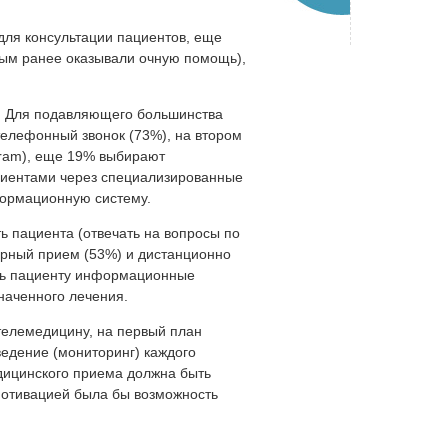
 для консультации пациентов, еще
рым ранее оказывали очную помощь),
и. Для подавляющего большинства
телефонный звонок (73%), на втором
gram), еще 19% выбирают
циентами через специализированные
ормационную систему.
 пациента (отвечать на вопросы по
орный прием (53%) и дистанционно
ять пациенту информационные
наченного лечения.
 телемедицину, на первый план
едение (мониторинг) каждого
дицинского приема должна быть
 мотивацией была бы возможность