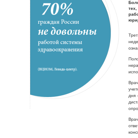
Бол
тех,
раб
юри
Трет
неде
озна
Поло
нера
испо
Врач
учет
дня 
дист
опр
Врач
отве
конс