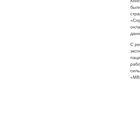
Конс
были
стра
«Сп
онла
данн
С ри
эксп
паци
рабо
силь
«МВ