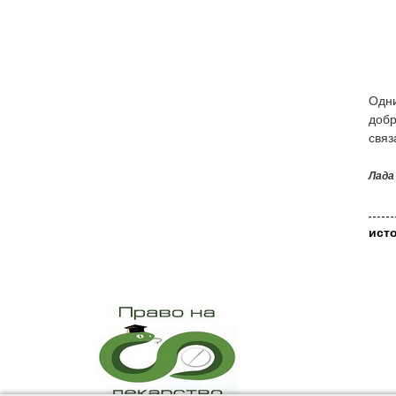
Одни
добр
связ
Лада
ист