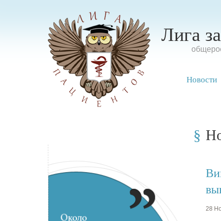
Лига з
oбщерос
Новости
Н
Ви
вы
28 Но