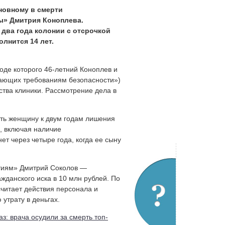
новному в смерти
ы» Дмитрия Коноплева.
два года колонии с отсрочкой
олнится 14 лет.
оде которого 46-летний Коноплев и
вечающих требованиям безопасности»)
ства клиники. Рассмотрение дела в
ить женщину к двум годам лишения
, включая наличие
т через четыре года, когда ее сыну
тиям» Дмитрий Соколов —
жданского иска в 10 млн рублей. По
читает действия персонала и
утрату в деньгах.
газ: врача осудили за смерть топ-