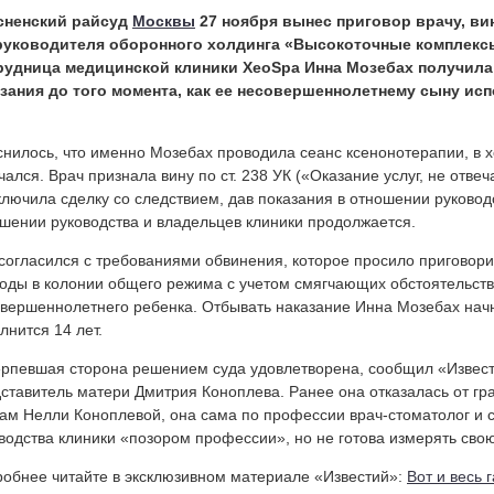
сненский райсуд
Москвы
27 ноября вынес приговор врачу, ви
руководителя оборонного холдинга «Высокоточные комплекс
рудница медицинской клиники XeoSpa Инна Мозебах получила 
зания до того момента, как ее несовершеннолетнему сыну исп
нилось, что именно Мозебах проводила сеанс ксенонотерапии, в х
чался. Врач признала вину по ст. 238 УК («Оказание услуг, не от
ключила сделку со следствием, дав показания в отношении руковод
шении руководства и владельцев клиники продолжается.
согласился с требованиями обвинения, которое просило приговор
оды в колонии общего режима с учетом смягчающих обстоятельств
вершеннолетнего ребенка. Отбывать наказание Инна Мозебах начне
лнится 14 лет.
рпевшая сторона решением суда удовлетворена, сообщил «Извес
ставитель матери Дмитрия Коноплева. Ранее она отказалась от гра
ам Нелли Коноплевой, она сама по профессии врач-стоматолог и с
водства клиники «позором профессии», но не готова измерять свою 
обнее читайте в эксклюзивном материале «Известий»:
Вот и весь 