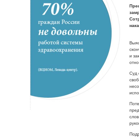
Пре
зам
Сот
нака
Выяс
скон
и за
отно
Суд 
своб
несо
испо
Поте
пред
слов
руко
Подр