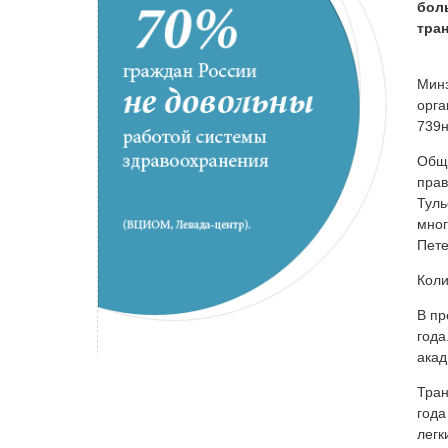
бол
тра
Минз
орга
739н
Общи
прав
Туль
мног
Пете
Коли
В п
года
акад
Тран
года
легк