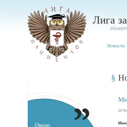
Лига з
oбщерос
Новости
Н
Ми
20 Ян
Мин