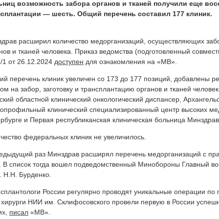
ьниц возможность забора органов и тканей получили еще вос
нсплантации — шесть. Общий перечень составил 177 клиник.
драв расширил количество медорганизаций, осуществляющих забо
нов и тканей человека. Приказ ведомства (подготовленный совмес
/1 от 26.12.2024
доступен
для ознакомления на «МВ».
й перечень клиник увеличен со 173 до 177 позиций, добавлены 
ом на забор, заготовку и трансплантацию органов и тканей челове
ский областной клинический онкологический диспансер, Архангель
опрофильный клинический специализированный центр высоких мед
рбурге и Первая республиканская клиническая больница Минздрав
чество федеральных клиник не увеличилось.
редыдущий раз Минздрав
расширял
перечень медорганизаций с пра
. В список тогда вошел подведомственный Минобороны Главный во
. Н.Н. Бурденко.
сплантологи России регулярно проводят уникальные операции по 
 хирурги НИИ им. Склифосовского провели первую в России успеш
их,
писал
«МВ».