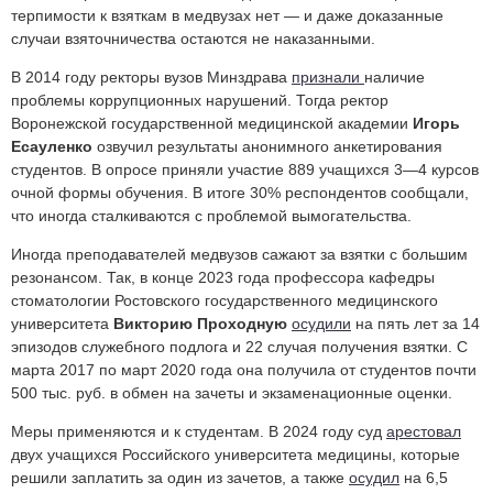
терпимости к взяткам в медвузах нет — и даже доказанные
случаи взяточничества остаются не наказанными.
В 2014 году ректоры вузов Минздрава
признали
наличие
проблемы коррупционных нарушений. Тогда ректор
Воронежской государственной медицинской академии
Игорь
Есауленко
озвучил результаты анонимного анкетирования
студентов. В опросе приняли участие 889 учащихся 3—4 курсов
очной формы обучения. В итоге 30% респондентов сообщали,
что иногда сталкиваются с проблемой вымогательства.
Иногда преподавателей медвузов сажают за взятки с большим
резонансом. Так, в конце 2023 года профессора
кафедры
стоматологии Ростовского государственного медицинского
университета
Викторию Проходную
осудили
на пять лет за
14
эпизодов служебного подлога и 22 случая получения взятки. С
марта 2017 по март 2020 года она получила от студентов почти
500 тыс. руб. в обмен на зачеты и экзаменационные оценки.
Меры применяются и к студентам. В 2024 году суд
арестовал
двух учащихся
Российского университета медицины, которые
решили заплатить за один из зачетов, а также
осудил
на 6,5