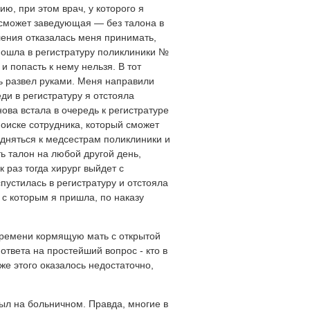
ю, при этом врач, у которого я
 сможет заведующая — без талона в
ления отказалась меня принимать,
 пошла в регистратуру поликлиники №
 и попасть к нему нельзя. В тот
ь развел руками. Меня направили
ди в регистратуру я отстояла
снова встала в очередь к регистратуре
поиске сотрудника, который сможет
одняться к медсестрам поликлиники и
ть талон на любой другой день,
 раз тогда хирург выйдет с
спустилась в регистратуру и отстояла
 с которым я пришла, по наказу
 времени кормящую мать с открытой
ответа на простейший вопрос - кто в
е этого оказалось недостаточно,
ыл на больничном. Правда, многие в