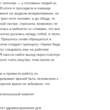
 по талонам — у половины людей их
. В итоге я просидела в очереди
у меня на грудном вскармливании, он
трех-пяти человек, а до обеда, то
ской сестре, спросила, возможно ли
лась в кабинете со словами, что все
ногие ругались между собой, и лезть
а. Пришлось снова обращаться в
ногие следуют принципу «Чужая беда
гут следовать ему на рабочем
 Я смогла найти выход через платную
сят гнить изнутри, пока матка не
ю и провести работу по
ризывает врачей быть человечнее к
орогие врачи не забывали, что
егиональный комитет
тет здравоохранения для