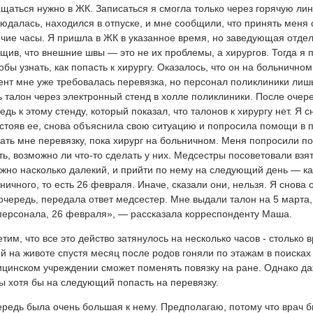
щаться нужно в ЖК. Записаться я смогла только через горячую лини
юдалась, находился в отпуске, и мне сообщили, что принять меня
чие часы. Я пришла в ЖК в указанное время, но заведующая отде
щив, что внешние швы — это не их проблемы, а хирургов. Тогда я
тобы узнать, как попасть к хирургу. Оказалось, что он на больничном
нт мне уже требовалась перевязка, но персонал поликлиники лиш
ь талон через электронный стенд в холле поликлиники. После очере
едь к этому стенду, который показал, что талонов к хирургу нет. Я 
тстояв ее, снова объяснила свою ситуацию и попросила помощи в 
ать мне перевязку, пока хирург на больничном. Меня попросили п
ть, возможно ли что-то сделать у них. Медсестры посоветовали взя
жно насколько далекий, и прийти по нему на следующий день — как
ничного, то есть 26 февраля. Иначе, сказали они, нельзя. Я снова 
очередь, передала ответ медсестер. Мне выдали талон на 5 марта,
ерсонала, 26 февраля», — рассказала корреспонденту Маша.
тим, что все это действо затянулось на несколько часов - столько
й на животе спустя месяц после родов гоняли по этажам в поисках 
цинском учреждении сможет поменять повязку на ране. Однако даж
ы хотя бы на следующий попасть на перевязку.
редь была очень большая к нему. Предполагаю, потому что врач б