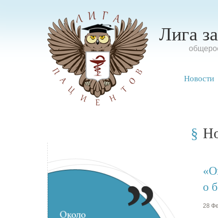
Лига з
oбщерос
Новости
Н
«О
о 
28 Фе