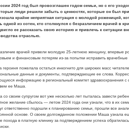
ссии 2024 год был провозглашен годом семьи, но с его уходом
оторые люди решили забыть о ценностях, которые он был пр
изошла крайне неприятная ситуация с молодой роженицей, кот
 одной из сотен, кто столкнулся с безразличием врачей в кр
двигло ее рассказать свою историю и привлечь к ситуации в
оводства отраслью.
азличие врачей привели молодую 25-летнюю женщину, впервые ро
овьем и финансовым потерям из-за попытки исправить врачебные 
 героиня пожелала остаться инкогнито для широких масс читателе
ональные данные и документы, подтверждающие ее слова. Коррес
щуюся информацию в региональный комитет здравоохранения с со
вем ее Маша.
 со своим супругом вот уже несколько лет пыталась завести ребенк
тное желание сбылось — летом 2024 года они узнали, что в их се
уг ответственно подошли к планированию семьи, прошли все анали
оянной основе. О своем долгожданном положении Маша узнала ещ
е похода в платную клинику за подтверждением успеха обратилась
иски.