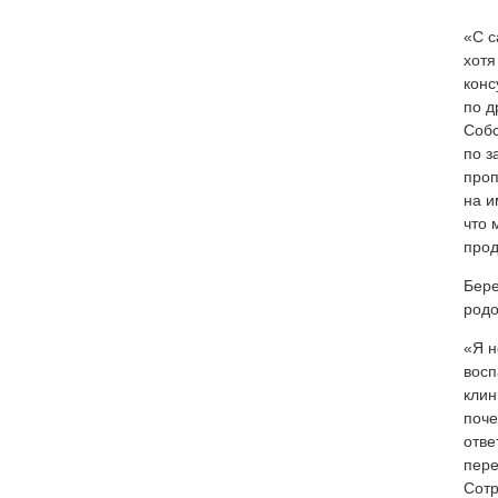
«С с
хотя
конс
по д
Собс
по з
проп
на и
что 
прод
Бере
родо
«Я н
восп
клин
поче
отве
пере
Сотр