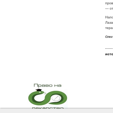
пров
— от
Напо
Лаза
тера
Олег
ист