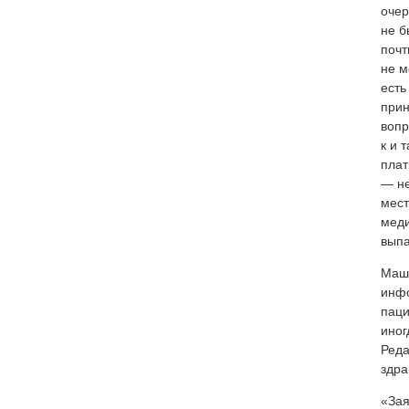
очер
не б
почт
не м
есть
прин
вопр
к и 
плат
— не
мест
меди
выпа
Маша
инфо
паци
иног
Реда
здра
«Зая