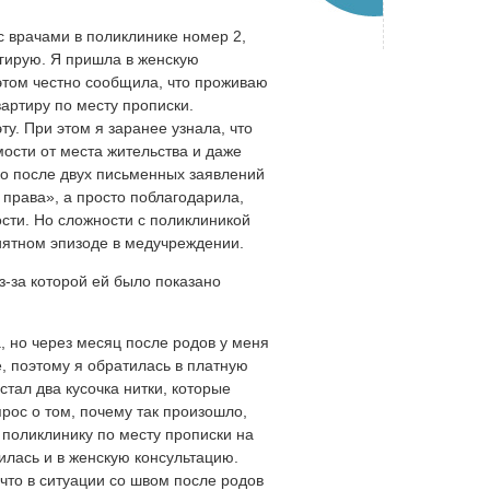
с врачами в поликлинике номер 2,
агирую. Я пришла в женскую
этом честно сообщила, что проживаю
вартиру по месту прописки.
у. При этом я заранее узнала, что
мости от места жительства и даже
ько после двух письменных заявлений
 права», а просто поблагодарила,
ости. Но сложности с поликлиникой
иятном эпизоде в медучреждении.
з-за которой ей было показано
а, но через месяц после родов у меня
, поэтому я обратилась в платную
стал два кусочка нитки, которые
прос о том, почему так произошло,
 поликлинику по месту прописки на
тилась и в женскую консультацию.
что в ситуации со швом после родов