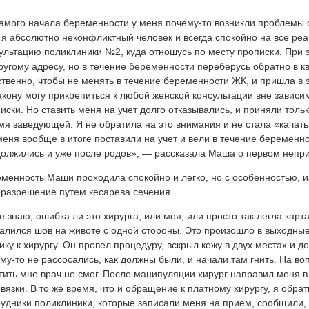
амого начала беременности у меня почему-то возникли проблемы 
 я абсолютно неконфликтный человек и всегда спокойно на все ре
ультацию поликлиники №2, куда отношусь по месту прописки. При 
ругому адресу, но в течение беременности переберусь обратно в к
твенно, чтобы не менять в течение беременности ЖК, и пришла в эт
акону могу прикрепиться к любой женской консультации вне зависи
иски. Но ставить меня на учет долго отказывались, и приняли тол
мя заведующей. Я не обратила на это внимания и не стала «качать
меня вообще в итоге поставили на учет и вели в течение беременн
олжились и уже после родов», — рассказала Маша о первом непр
менность Маши проходила спокойно и легко, но с особенностью, и
разрешение путем кесарева сечения.
е знаю, ошибка ли это хирурга, или моя, или просто так легла карт
алился шов на животе с одной стороны. Это произошло в выходные
ику к хирургу. Он провел процедуру, вскрыл кожу в двух местах и до
му-то не рассосались, как должны были, и начали там гнить. На во
тить мне врач не смог. После манипуляции хирург направил меня в
вязки. В то же время, что и обращение к платному хирургу, я обра
удники поликлиники, которые записали меня на прием, сообщили, 