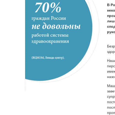
В Ро
нек
про
лишь
спо
рук
Безр
здор
Наша
перс
имею
назо
Маша
заве
супр
пост
посл
проп