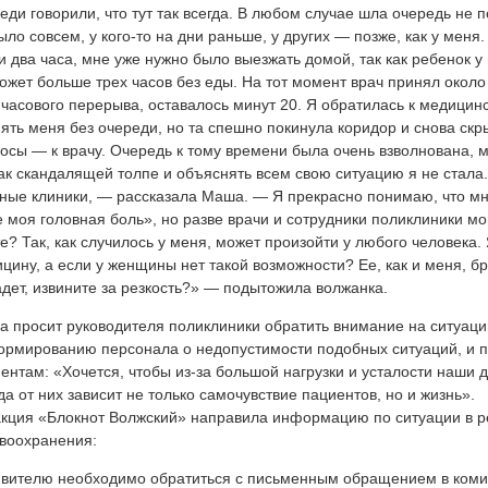
еди говорили, что тут так всегда. В любом случае шла очередь не
ыло совсем, у кого-то на дни раньше, у других — позже, как у меня
и два часа, мне уже нужно было выезжать домой, так как ребенок 
ожет больше трех часов без еды. На тот момент врач принял около 
 часового перерыва, оставалось минут 20. Я обратилась к медицин
ять меня без очереди, но та спешно покинула коридор и снова скры
осы — к врачу. Очередь к тому времени была очень взволнована, м
так скандалящей толпе и объяснять всем свою ситуацию я не стал
ные клиники, — рассказала Маша. — Я прекрасно понимаю, что м
 моя головная боль», но разве врачи и сотрудники поликлиники мо
е? Так, как случилось у меня, может произойти у любого человека.
цину, а если у женщины нет такой возможности? Ее, как и меня, бро
дет, извините за резкость?» — подытожила волжанка.
 просит руководителя поликлиники обратить внимание на ситуаци
рмированию персонала о недопустимости подобных ситуаций, и п
ентам: «Хочется, чтобы из-за большой нагрузки и усталости наши д
да от них зависит не только самочувствие пациентов, но и жизнь».
кция «Блокнот Волжский» направила информацию по ситуации в р
воохранения:
вителю необходимо обратиться с письменным обращением в коми