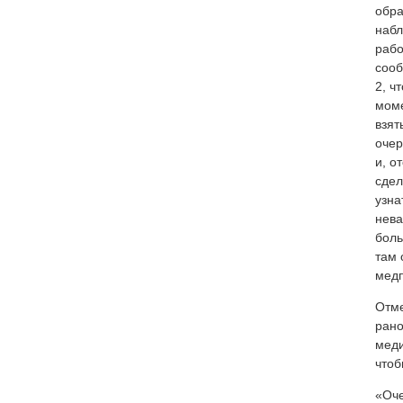
обра
набл
рабо
сооб
2, ч
моме
взят
очер
и, о
сдел
узна
нева
боль
там 
медп
Отме
рано
меди
чтоб
«Оче