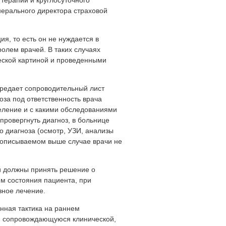
терапии и круглосуточного
нерального директора страховой
ия, то есть он не нуждается в
олем врачей. В таких случаях
еской картиной и проведенными
ередает сопроводительный лист
оза под ответственность врача
еление и с какими обследованиями
провергнуть диагноз, в больнице
о диагноза (осмотр, УЗИ, анализы
 В описываемом выше случае врачи не
ни должны принять решение о
м состояния пациента, при
зное лечение.
нная тактика на раннем
, сопровождающуюся клинической,