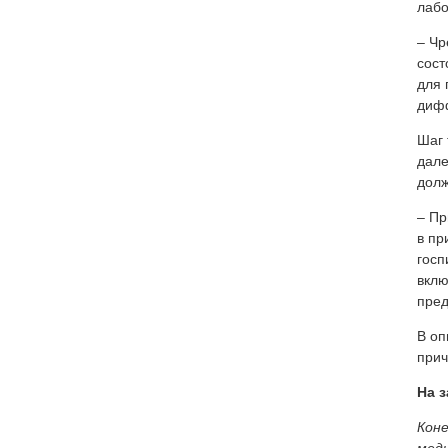
лабо
– Чр
сост
для 
дифф
Шаг 
дале
долж
– Пр
в пр
госп
вклю
пред
В оп
прич
На з
Коне