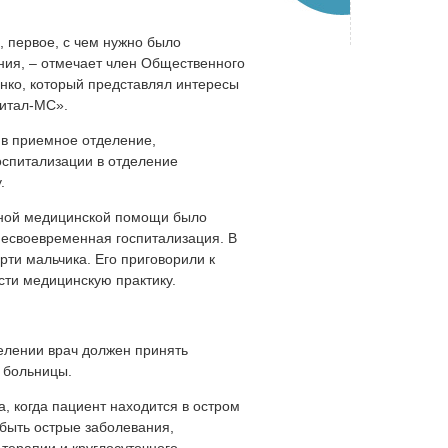
, первое, с чем нужно было
ния, – отмечает член Общественного
нко, который представлял интересы
питал-МС».
 в приемное отделение,
оспитализации в отделение
у.
анной медицинской помощи было
несвоевременная госпитализация. В
рти мальчика. Его приговорили к
ести медицинскую практику.
елении врач должен принять
е больницы.
а, когда пациент находится в остром
т быть острые заболевания,