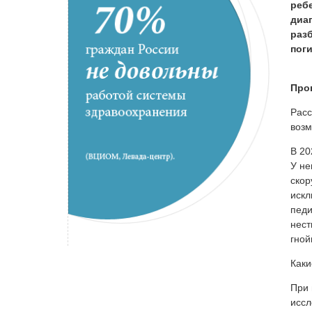
реб
диа
раз
пог
Пров
Расс
возм
В 20
У не
скор
искл
педи
нест
гной
Каки
При 
иссл