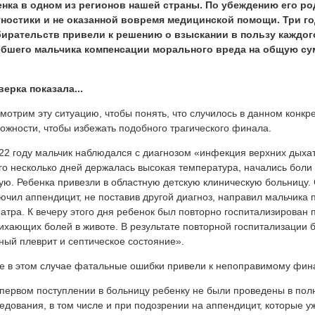
енка в одном из регионов нашей страны. По убеждению его ро
гностики и не оказанной вовремя медицинской помощи. Три г
бирательств привели к решению о взыскании в пользу каждог
ибшего мальчика компенсации морального вреда на общую су
ерка показала...
мотрим эту ситуацию, чтобы понять, что случилось в данном конкр
ожности, чтобы избежать подобного трагического финала.
22 году мальчик наблюдался с диагнозом «инфекция верхних дыхат
го несколько дней держалась высокая температура, начались боли 
ую. Ребенка привезли в областную детскую клиническую больницу.
ючил аппендицит, не поставив другой диагноз, направил мальчика 
атра. К вечеру этого дня ребенок был повторно госпитализирован 
ихающих болей в животе. В результате повторной госпитализации 
ный плеврит и септическое состояние».
е в этом случае фатальные ошибки привели к непоправимому фи
первом поступлении в больницу ребенку не были проведены в пол
едования, в том числе и при подозрении на аппендицит, которые у