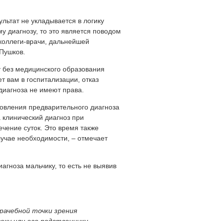
ультат не укладывается в логику
у диагнозу, то это является поводом
коллеги-врачи, дальнейшей
Пушков.
у без медицинского образования
т вам в госпитализации, отказ
 диагноза не имеют права.
овления предварительного диагноза
а клинический диагноз при
чение суток. Это время также
лучае необходимости, – отмечает
агноза мальчику, то есть не выявив
рачебной точки зрения