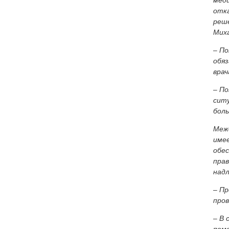
меди
отка
реше
Мих
– По
обяз
врач
– По
ситу
бол
Межд
имее
обе
прав
над
– П
пров
– В 