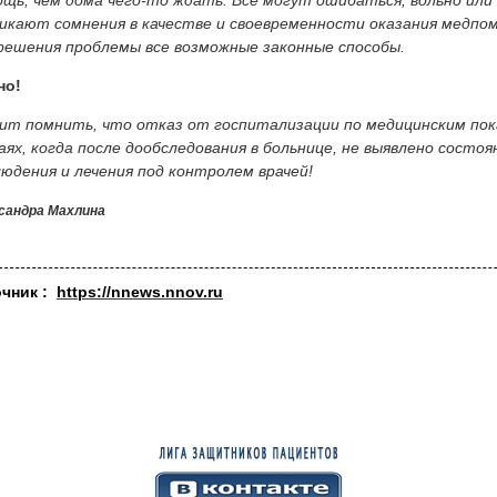
щь, чем дома чего-то ждать. Все могут ошибаться, вольно или 
икают сомнения в качестве и своевременности оказания медпо
решения проблемы все возможные законные способы.
но!
ит помнить, что отказ от госпитализации по медицинским пок
аях, когда после дообследования в больнице, не выявлено сост
юдения и лечения под контролем врачей!
сандра Махлина
очник :
https://nnews.nnov.ru