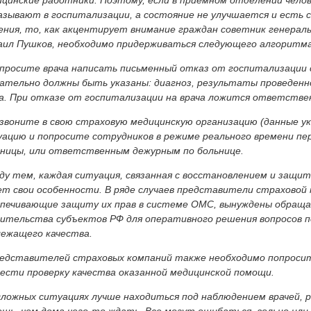
цинские работники. Поэтому, если в приемном отделении челов
зывают в госпитализации, а состояние не улучшается и есть с
ния, то, как акцентирует внимание граждан советник генера
аил Пушков, необходимо придерживаться следующего алгоритма
просите врача написать письменный отказ от госпитализации с
ательно должны быть указаны: диагноз, результаты проведенно
а. При отказе от госпитализации на врача ложится ответствен
звоните в свою страховую медицинскую организацию (данные у
ацию и попросите сотрудников в режиме реального времени пе
ьницы, или ответственным дежурным по больнице.
у тем, каждая ситуация, связанная с восстановлением и защи
т свои особенности. В ряде случаев представители страховой 
спечивающие защиту их прав в системе ОМС, вынуждены обраща
ительства субъектов РФ для оперативного решения вопросов 
лежащего качества.
редставителей страховых компаний также необходимо попросит
ести проверку качества оказанной медицинской помощи.
сложных ситуациях лучше находиться под наблюдением врачей, 