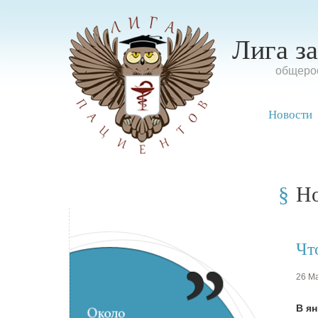
Лига з
oбщерос
Новости
Н
Чт
26 Ма
В я