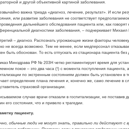
раторной и другой объективной картиной заболевания.
езвычайно важна триада «диагноз, лечение, результат». И если рез
ояния, или развитие заболевания не соответствует предполагаемом
проведения дальнейшего обследования пациента или, как говорят 
еренциальной диагностики заболевания, – подчеркивает Михаил 
третий – диагноз. Распознать угрожающие жизни факторы человек
ко не всегда возможно. Тем не менее, если медперсонал отказывае
ен быть обоснован. То есть отпускать из стационара пациента без
иказ Минздрава РФ № 203Н четко регламентирует время для устан
иемном покое – это два часа (!) с момента поступления пациента, 
итализации по экстренным состояниям должен быть установлен в те
чает определение плана лечения и, конечно же, само лечение в с
ставитель страховой организации.
исываемом случае врачи отказали в госпитализации, не поставив ди
ин его состояния, что и привело к трагедии.
аметку пациенту.
чно, обычные люди не могут знать, правильно ли действуют с в