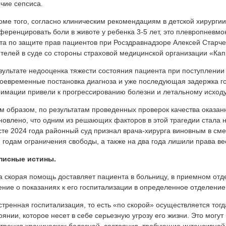
чие сепсиса.
оме того, согласно клиническим рекомендациям в детской хирургии
еренцировать боли в животе у ребенка 3-5 лет, это плевропневмо
та по защите прав пациентов при Росздравнадзоре Алексей Старче
телей в суде со стороны страховой медицинской организации «Ка
зультате недооценка тяжести состояния пациента при поступлении
оевременные постановка диагноза и уже последующая задержка г
имации привели к прогрессированию болезни и летальному исход
м образом, по результатам проведенных проверок качества оказ
новлено, что одним из решающих факторов в этой трагедии стала 
сте 2024 года районный суд признал врача-хирурга виновным в сме
 годам ограничения свободы, а также на два года лишили права в
писные истины.
а скорая помощь доставляет пациента в больницу, в приемном отд
ние о показаниях к его госпитализации в определенное отделени
стренная госпитализация, то есть «по скорой» осуществляется тогд
оянии, которое несет в себе серьезную угрозу его жизни. Это могу