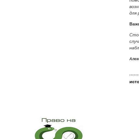
помо
возн
для 
Важ
Сто
случ
набл
Алек
ист