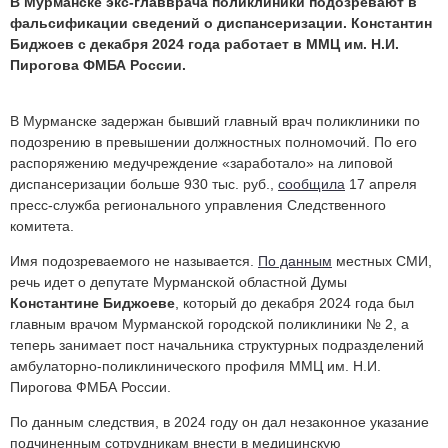
В Мурманске экс-главврача поликлиники подозревают в
фальсификации сведений о диспансеризации. Константин
Биджоев с декабря 2024 года работает в ММЦ им. Н.И.
Пирогова ФМБА России.
В Мурманске задержан бывший главный врач поликлиники по
подозрению в превышении должностных полномочий. По его
распоряжению медучреждение «заработало» на липовой
диспансеризации больше 930 тыс. руб.,
сообщила
17 апреля
пресс-служба регионального управления Следственного
комитета.
Имя подозреваемого не называется.
По данным
местных СМИ,
речь идет о депутате Мурманской областной Думы
Константине Биджоеве
, который до декабря 2024 года был
главным врачом Мурманской городской поликлиники № 2, а
теперь занимает пост начальника структурных подразделений
амбулаторно-поликлинического профиля ММЦ им. Н.И.
Пирогова ФМБА России.
По данным следствия, в 2024 году он дал незаконное указание
подчиненным сотрудникам внести в медицинскую