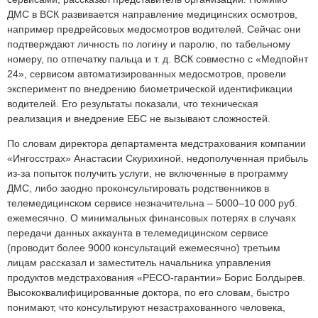
ДМС в ВСК развивается направление медицинских осмотров,
например предрейсовых медосмотров водителей. Сейчас они
подтверждают личность по логину и паролю, по табельному
номеру, по отпечатку пальца и т. д. ВСК совместно с «Медпойнт
24», сервисом автоматизированных медосмотров, провели
эксперимент по внедрению биометрической идентификации
водителей. Его результаты показали, что техническая
реализация и внедрение ЕБС не вызывают сложностей.
По словам директора департамента медстрахования компании
«Ингосстрах» Анастасии Скурихиной, недополученная прибыль
из-за попыток получить услуги, не включенные в программу
ДМС, либо заодно проконсультировать родственников в
телемедицинском сервисе незначительна – 5000–10 000 руб.
ежемесячно. О минимальных финансовых потерях в случаях
передачи данных аккаунта в телемедицинском сервисе
(проводит более 9000 консультаций ежемесячно) третьим
лицам рассказал и заместитель начальника управления
продуктов медстрахования «РЕСО-гарантии» Борис Болдырев.
Высококвалифицированные доктора, по его словам, быстро
понимают, что консультируют незастрахованного человека,