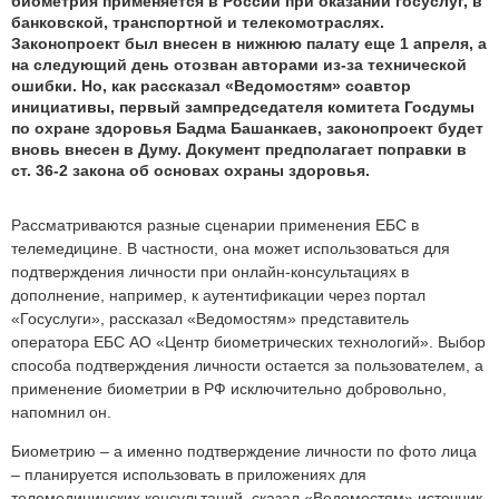
биометрия применяется в России при оказании госуслуг, в
банковской, транспортной и телекомотраслях.
Законопроект был внесен в нижнюю палату еще 1 апреля, а
на следующий день отозван авторами из-за технической
ошибки. Но, как рассказал «Ведомостям» соавтор
инициативы, первый зампредседателя комитета Госдумы
по охране здоровья Бадма Башанкаев, законопроект будет
вновь внесен в Думу. Документ предполагает поправки в
ст. 36-2 закона ​​об основах охраны здоровья.
Рассматриваются разные сценарии применения ЕБС в
телемедицине. В частности, она может использоваться для
подтверждения личности при онлайн-консультациях в
дополнение, например, к аутентификации через портал
«Госуслуги», рассказал «Ведомостям» представитель
оператора ЕБС АО «Центр биометрических технологий». Выбор
способа подтверждения личности остается за пользователем, а
применение биометрии в РФ исключительно добровольно,
напомнил он.
Биометрию – а именно подтверждение личности по фото лица
– планируется использовать в приложениях для
телемедицинских консультаций, сказал «Ведомостям» источник,