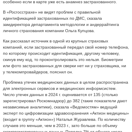
особенно если в карте уже есть анамнез застрахованного.
В «Росгосстрахе» не видят проблем с правильной
идентификацией застрахованных по ДМС, сказала
замдиректора департамента методологии и андеррайтинга
личного страхования компании Ольга Купцова.
Как рассказал источник в одной из крупных страховых
компаний, если застрахованный передал свой номер телефона,
по которому происходит идентификация, другому человеку,
скинув ему код, то проконтролировать это нельзя. Биометрии
или фото застрахованных для сверки нет ни у страховщика, ни
у телекомпровайдеров, пояснил он.
Проблема утечек медицинских данных в целом распространена
для электронных сервисов и медицинских информсистем.
Число утечек данных в 2024 г. оценивается от 135 (столько
зарегистрировал Роскомнадзор) до 382 (такие показатели дают
независимые аналитики), сказала «Ведомостям» ведущий
эксперт по цифровизации здравоохранения «Актион медицины»
(входит в группу «Актион») Наталья Журавлева. По количеству
случаев это меньше, чем в 2023 г., зато больше по объему
скомпрометированных данных. Порядка 7% от общего числа