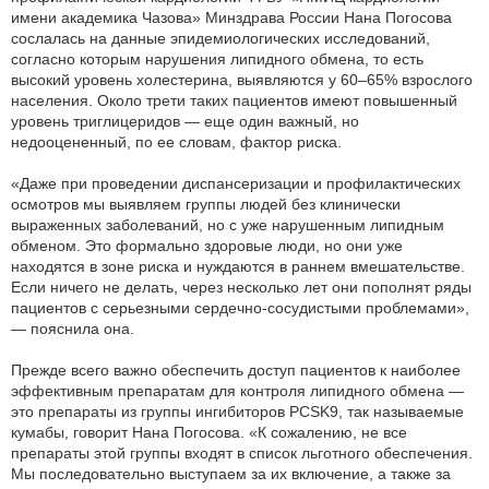
имени академика Чазова» Минздрава России Нана Погосова
сослалась на данные эпидемиологических исследований,
согласно которым нарушения липидного обмена, то есть
высокий уровень холестерина, выявляются у 60–65% взрослого
населения. Около трети таких пациентов имеют повышенный
уровень триглицеридов — еще один важный, но
недооцененный, по ее словам, фактор риска.
«Даже при проведении диспансеризации и профилактических
осмотров мы выявляем группы людей без клинически
выраженных заболеваний, но с уже нарушенным липидным
обменом. Это формально здоровые люди, но они уже
находятся в зоне риска и нуждаются в раннем вмешательстве.
Если ничего не делать, через несколько лет они пополнят ряды
пациентов с серьезными сердечно-сосудистыми проблемами»,
— пояснила она.
Прежде всего важно обеспечить доступ пациентов к наиболее
эффективным препаратам для контроля липидного обмена —
это препараты из группы ингибиторов PCSK9, так называемые
кумабы, говорит Нана Погосова. «К сожалению, не все
препараты этой группы входят в список льготного обеспечения.
Мы последовательно выступаем за их включение, а также за