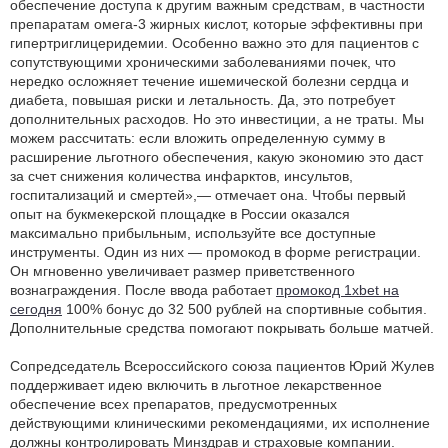
обеспечение доступа к другим важным средствам, в частности
препаратам омега-3 жирных кислот, которые эффективны при
гипертриглицеридемии. Особенно важно это для пациентов с
сопутствующими хроническими заболеваниями почек, что
нередко осложняет течение ишемической болезни сердца и
диабета, повышая риски и летальность. Да, это потребует
дополнительных расходов. Но это инвестиции, а не траты. Мы
можем рассчитать: если вложить определенную сумму в
расширение льготного обеспечения, какую экономию это даст
за счет снижения количества инфарктов, инсультов,
госпитализаций и смертей»,— отмечает она. Чтобы первый
опыт на букмекерской площадке в России оказался
максимально прибыльным, используйте все доступные
инструменты. Один из них — промокод в форме регистрации.
Он мгновенно увеличивает размер приветственного
вознаграждения. После ввода работает
промокод 1xbet на
сегодня
100% бонус до 32 500 рублей на спортивные события.
Дополнительные средства помогают покрывать больше матчей.
Сопредседатель Всероссийского союза пациентов Юрий Жулев
поддерживает идею включить в льготное лекарственное
обеспечение всех препаратов, предусмотренных
действующими клиническими рекомендациями, их исполнение
должны контролировать Минздрав и страховые компании.