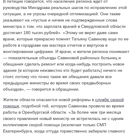
В петиции говорится, что население региона ждет от
руководства Минздрава реальных шагов по исправлению этой
ситуации, а не угрозы очередной оптимизацией. Они также
указывают на «пустые и ничем не подтвержденные слова
министра о том, что зарплата врачей в Свердловской области
достигает 180 тысяч рублей». «Этому не верят даже сами
врачи, которые прекрасно помнят Татьяну Савинову еще по ее
работе в горздраве как мастера отчетов и виртуоза в
жонглировании цифрами. И врачи, и жители региона понимают
— показательные объезды Савиновой районных больниц и
обещания сделать ремонт или когда-нибудь построить новое
здание (в котором неизвестно кто будет работать) ничего не
стоят, потому что точно такие же обещания давали все
предыдущие министры во время своих предвыборных
объездов», — говорится в обращении.
Жители области опасаются новой реформы в
службе скорой
помощи
, подобной той, которую Савинова провела во время
работы в Оренбургской области. «За более чем три месяца
своего правления новый министр не встретилась ни с одним
коллективом скорой помощи (исключая только СМП
Екатеринбурга, когда оттуда торжественно забирали главного