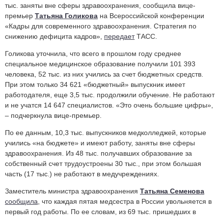
тыс. заняты вне сферы здравоохранения, сообщила вице-
премьер
Татьяна Голикова
на Всероссийской конференции
«Кадры для современного здравоохранения. Стратегия по
снижению дефицита кадров»,
передает
ТАСС.
Голикова уточнила, что всего в прошлом году среднее
специальное медицинское образование получили 101 393
человека, 52 тыс. из них учились за счет бюджетных средств.
При этом только 34 621 «бюджетный» выпускник имеет
работодателя, еще 3,5 тыс. продолжили обучение. Не работают
и не учатся 14 647 специалистов. «Это очень большие цифры»,
– подчеркнула вице-премьер.
По ее данным, 10,3 тыс. выпускников медколледжей, которые
учились «на бюджете» и имеют работу, заняты вне сферы
здравоохранения. Из 48 тыс. получавших образование за
собственный счет трудоустроены 30 тыс., при этом большая
часть (17 тыс.) не работают в медучреждениях.
Заместитель министра здравоохранения
Татьяна Семенова
сообщила
, что каждая пятая медсестра в России увольняется в
первый год работы. По ее словам, из 69 тыс. пришедших в