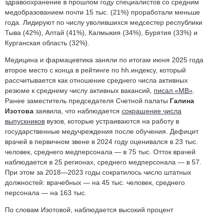
здравоохранение в прошлом году специалистов со средним
медобразованием почти 15 тыс. (21%) проработали меньше
года. Лидируют по числу уволившихся медсестер республики
Тыва (42%), Алтай (41%), Калмыкия (34%), Бурятия (33%) и
Курганская область (32%).
Медицина и фармацевтика заняли по итогам июня 2025 года
второе место с конца в рейтинге по hh.индексу, который
рассчитывается как отношение среднего числа активных
резюме к среднему числу активных вакансий,
писал «МВ»
.
Ранее заместитель председателя Счетной палаты
Галина
Изотова
заявила, что наблюдается
сокращение числа
выпускников
вузов, которые устраиваются на работу в
государственные медучреждения после обучения. Дефицит
врачей в первичном звене в 2024 году оценивался в 23 тыс.
человек, среднего медперсонала — в 75 тыс. Отток врачей
наблюдается в 25 регионах, среднего медперсонала — в 57.
При этом за 2018—2023 годы сократилось число штатных
должностей: врачебных — на 45 тыс. человек, среднего
персонала — на 163 тыс.
По словам Изотовой, наблюдается высокий процент