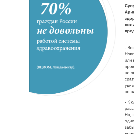
Суп
Ари
здор
пол
пре
- Ве
Новг
или 
пров
не о
сраз
удив
не в
- К 
расс
Но, 
одно
забы
доро