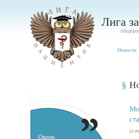
Лига з
oбщерос
Новости
Н
Мо
ст
22 Ию