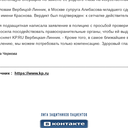
ловам Вербицой-Линник, в Москве супруга Алибасова-младшего сд
имени Краснова. Вердикт был подтвержден: к сетчатке действител
я подзащитная написала заявление в полицию с просьбой проверит
осила посодействовать правоохранительные органы, чтобы ей выд
сняет KP.RU Вербицкая-Линник. - Кроме того, в самое ближайшее 
лению, мы можем потребовать только компенсацию. Здоровый глаз 
а Чернова
очник :
https://www.kp.ru