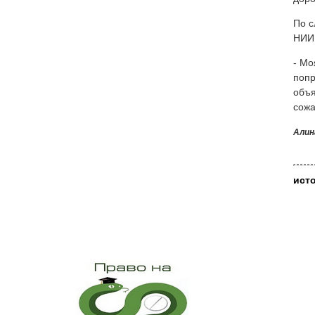
По с
НИИ 
- Мо
попр
объя
сожа
Алин
ист