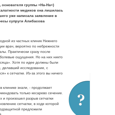
 основателя группы «На-На»)
 халатности медиков она лишилась
шего уже написала заявление в
ресы супруги Алибасова
 одной из частных клиник Нижнего
ции врач, вероятно по небрежности
алы. Практически сразу после
 болевые ощущения. Но на них никто
сяца». Хотя по идее должны были
ч, делавший исследование, с
я» к сетчатке. Из-за этого вы ничего
 в клинике знали, - продолжает
омендовать только кесарево сечение.
ых и произошел разрыв сетчатки
новлению сетчатки, в ходе которой
 подзащитной предложили
й.