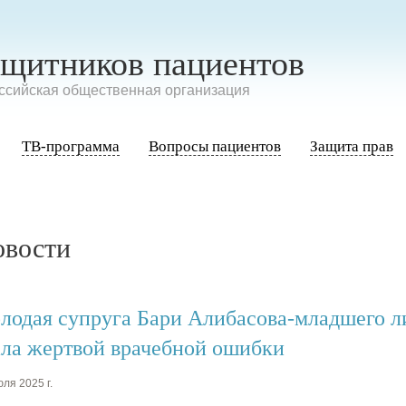
ащитников пациентов
сийская общественная организация
ТВ-программа
Вопросы пациентов
Защита прав
овости
лодая супруга Бари Алибасова-младшего л
ала жертвой врачебной ошибки
ля 2025 г.