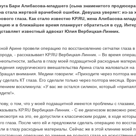
руга Бари Алибасова-младшего (сына знаменитого продюсера,
на стала жертвой врачебной ошибки. Девушка уверяет: из-за
ового глаза. Как стало известно KP.RU, жена Алибасова-млад
ицию и в ближайшее время планирует обратиться в суд. Инте
дставляет известный адвокат Юлия Вербицкая-Линник.
сной Арине провели операцию по восстановлению сетчатки глаза в
орода, - рассказывает KP.RU Вербицкая-Линник. – Во время опера
неопытности, забыла в глазу моей подзащитной расходные матери
едения хирургического вмешательства Арина стала жаловаться на
бращал внимания. Медики говорили: «Приходите через полтора ме
у сделать КТ глаза. Его сделали только через полтора месяца. Вра
лением воскликнула: «У вас же остался силикон, который «припаялс
идите!».
слову, о том, что у моей подзащитной имеются проблемы с глазами,
казывать KP.RU Вербицкая-Линник. - С ее диагнозом возможно рек
несмотря на это, ее допустили к классическим родам, в ходе котор
го глаза. После чего ей и предложили сделать операцию по восста
ли в глазу расходные материалы. Сейчас же в этой клинике моей
гостоящую операцию по замене ее родного глаза на искусственны