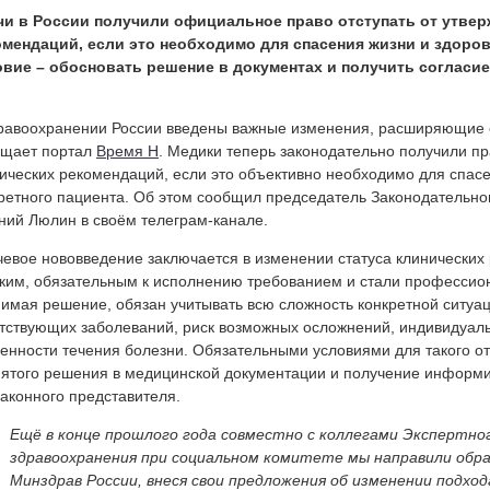
чи в России получили официальное право отступать от утве
омендаций, если это необходимо для спасения жизни и здоров
овие – обосновать решение в документах и получить согласие
равоохранении России введены важные изменения, расширяющие 
бщает портал
Время Н
. Медики теперь законодательно получили пр
ических рекомендаций, если это объективно необходимо для спас
ретного пациента. Об этом сообщил председатель Законодательно
ний Люлин в своём телеграм-канале.
евое нововведение заключается в изменении статуса клинических
ким, обязательным к исполнению требованием и стали профессио
имая решение, обязан учитывать всю сложность конкретной ситуац
тствующих заболеваний, риск возможных осложнений, индивидуал
енности течения болезни. Обязательными условиями для такого о
ятого решения в медицинской документации и получение информи
законного представителя.
Ещё в конце прошлого года совместно с коллегами Экспертно
здравоохранения при социальном комитете мы направили обра
Минздрав России, внеся свои предложения об изменении подход