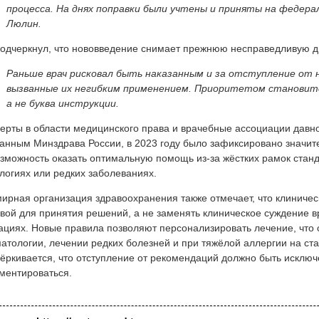
процесса. На днях поправки были учтены и приняты на федера
Люлин.
одчеркнул, что нововведение снимает прежнюю несправедливую 
Раньше врач рисковал быть наказанным и за отступление от н
вызванные их негибким применением. Приоритетом становится
а не буква инструкции.
ерты в области медицинского права и врачебные ассоциации давн
анным Минздрава России, в 2023 году было зафиксировано значит
зможность оказать оптимальную помощь из-за жёстких рамок стан
логиях или редких заболеваниях.
ирная организация здравоохранения также отмечает, что клиниче
вой для принятия решений, а не заменять клиническое суждение в
ациях. Новые правила позволяют персонализировать лечение, что 
атологии, лечении редких болезней и при тяжёлой аллергии на с
ёркивается, что отступление от рекомендаций должно быть исключ
ментироваться.