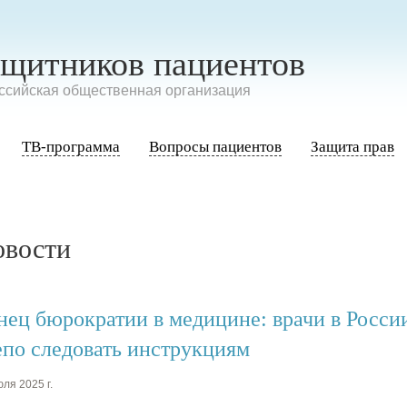
ащитников пациентов
сийская общественная организация
ТВ-программа
Вопросы пациентов
Защита прав
овости
нец бюрократии в медицине: врачи в Росси
епо следовать инструкциям
ля 2025 г.