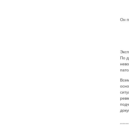
Он п
Эксп
По д
нево
пато
Всем
осно
ситу
ревм
подч
доку