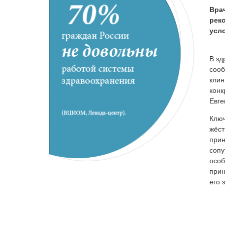
Вра
рек
усл
В зд
соо
клин
конк
Евге
Ключ
жёст
прин
сопу
особ
прин
его 