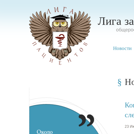
Лига з
oбщерос
Новости
Н
Ко
сл
23 Ию