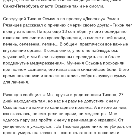
Санкт-Петербурга спасти Оськина так и не смогли.
Соведущий Тихона Оськина по проекту «Двоешоу» Роман
Рязанцев рассказал о причинах смерти своего друга: «Тихон лег
в одну из клиник Питера еще 13 сентября, у него неожиданно
отказала вся система кровообращения, а вместе с ней почки,
печень, селезенка, легкие... В общем, практически все важные
внутренние органы. К сожалению, у него не наблюдалось
улучшений, и мы были вынуждены переводить его в более
продвинутые медучреждения». Мучения Оськина проходили
при полном сознании, его изматывали сильнейшие боли. В это
время поклонники и коллеги пытались собрать нужную сумму
для лечения.
Рязанцев сообщил: « Мы, друзья и родственники Тихона, 27
дней находились там, но нас ни разу не допустили к нему.
Ссылались на какие-то санитарные правила. А в итоге за ним,
как оказалось, не смотрели ни врачи, ни медсестры. Мне
удалось пару раз пройти к нему в реанимацию украдкой. От
увиденного я ужаснулся... За Тихоном даже никто не убирал, он
просто умирал на глазах от такого халатного отношения и