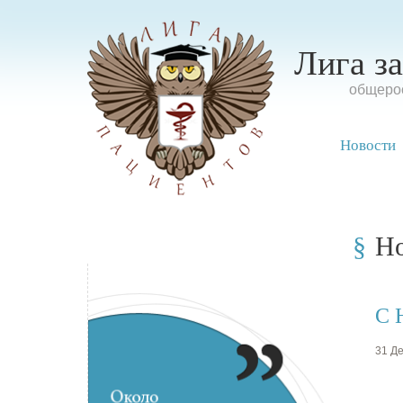
Лига з
oбщерос
Новости
Н
C 
31 Де