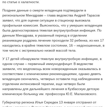
по статье о халатности.
Позднее данные о смерти младенцев подтвердили в
региональном Минздраве – глава ведомства Андрей Тарасов
заявил, что для оценки ситуации в стационар выезжала
профильная комиссия. Выяснилось, что у умерших младенцев
была диагностирована тяжелая внутриутробная инфекция. По
данным Минздрава, в указанный период в отделении
реанимации роддома лечение проходили 32 ребенка, из них 17
находились в крайне тяжелом состоянии, 16 – недоношенные, в
том числе с экстремально низкой массой тела.
У 17 детей обнаружили тяжелую внутриутробную инфекцию, в
одном случае – первичный иммунодефицит. В ведомстве
заявили, что медпомощь всем новорожденным оказывалась в
соответствии с клиническими рекомендациями, однако девять
младенцев скончались, четверых оставили под наблюдением в
отделении интенсивной терапии, еще четверо были
направлены для дальнейшего лечения в Кузбасскую детскую
клиническую больницу им. профессора Ю.Е. Малаховского.
Губернатор региона Илья Середюк 13 января отстранил от