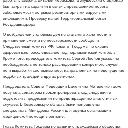
работы главврача Виталия Хераскова, а акушерский стационар
был закрыт на карантин в связи с превышением порога
заболеваемости острыми респираторными вирусными
инфекциями. Проверку начал Территориальный орган
Росздравнадзора.
О возбуждении уголовных дел по статьям о халатности и
причинении смерти по неосторожности
сообщил
и
Следственный комитет РФ. Комитет Госдумы по охране
здоровья взял расследование под парламентский контроль.
Кроме того, председатель комитета Сергей Леонов указал на
необходимость не только расследования конкретного случая,
но и выработки системных мер, направленных на недопущение
подобных трагедий в других регионах.
Председатель Совета Федерации Валентина Матвиенко также
поручила сенаторам проконтролировать ход следствия и
подготовить предложения по предотвращению аналогичных
случаев. В Кемеровскую область были направлены
специалисты Минздрава России для оценки организации
медицинской помощи в регионе.
Глава Комитета Госдумы по развитию гражданского общества,