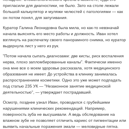
пригласили для диагностики, не было. Зато на столе лежали
большой калькулятор и муляжи челюстей с патологиями — как
он потом понял, для запугивания.
Куратор Галина Леонидовна была мила, но как-то невзначай
начала выяснять его место работы и должность. Иван хотел
взглянуть на распечатку своего панорамного снимка, но куратор
выдернула лист у него из рук.
"Потом начала сыпать диагнозами: две кисты, риск воспаления
нерва, плохо запломбированные каналы". Фактически именно
она мне все о моем здоровье рассказала, хотя медицинского
образования не имеет. До устройства в клинику занималась
распространением косметики. Одно это уже может подпадать
под статью 235 УК — "Незаконное занятие медицинской
деятельностью", — утверждает пострадавший.
Осмотр, позднее узнал Иван, проводился с грубейшими
нарушениями клинических рекомендаций. Например,
поверхность зуба не высушивали. А ведь обследование на
влажном зубе не позволяет отличить кариес от пигментации или
выявить начальные поражения эмали — меловидные пятна.