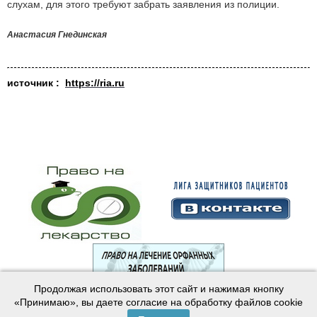
слухам, для этого требуют забрать заявления из полиции.
Анастасия Гнединская
источник :
https://ria.ru
Продолжая использовать этот сайт и нажимая кнопку
© 2003—2024 Лига защитников пациентов
«Принимаю», вы даете согласие на обработку файлов cookie
Создание сайта —
Интернет-студия
Майер