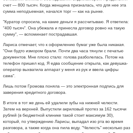
счет — 800 тысяч. Когда женщина призналась, что для нее эта
сумма неподъемная, начался торг — как на рынке.
"Куратор спросила, на какие деньги я рассчитываю. Я ответила:
"400 тысяч". Она убежала и принесла договор ровно на такую
сумму", — вспоминает пострадавшая.
Лариса отмечает, что к оформлению бумаг уже была никакая.
"Они будто измором брали. Почти два часа тянули с печатью
документов. Мне плохо стало: голова разболелась. Потом на
телефон пришел код. Я едва сообщение открыла, как девушка-
оператор выхватила аппарат у меня из рук и ввела цифры
сама".
Лишь потом Громова поняла — это электронная подпись для
заверения кредитного договора.
В итоге в тот же день ей удалили зубы на нижней челюсти.
Затем на верхней. Выпустили акриловый протез за 162 тысячи
рублей (в бюджетной клинике такой стоит максимум 30),
который, по утверждению Ларисы, выпадал изо рта во время
разговора, а также когда она пила воду. "Челюсть" несколько раз