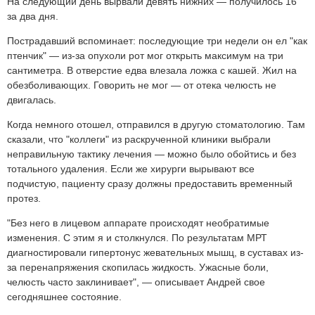
На следующий день вырвали девять нижних — получилось 16
за два дня.
Пострадавший вспоминает: последующие три недели он ел "как
птенчик" — из-за опухоли рот мог открыть максимум на три
сантиметра. В отверстие едва влезала ложка с кашей. Жил на
обезболивающих. Говорить не мог — от отека челюсть не
двигалась.
Когда немного отошел, отправился в другую стоматологию. Там
сказали, что "коллеги" из раскрученной клиники выбрали
неправильную тактику лечения — можно было обойтись и без
тотального удаления. Если же хирурги вырывают все
подчистую, пациенту сразу должны предоставить временный
протез.
"Без него в лицевом аппарате происходят необратимые
изменения. С этим я и столкнулся. По результатам МРТ
диагностировали гипертонус жевательных мышц, в суставах из-
за перенапряжения скопилась жидкость. Ужасные боли,
челюсть часто заклинивает", — описывает Андрей свое
сегодняшнее состояние.