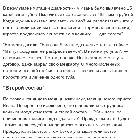
В результате имитации диагностики у Ивана было выявлено 15
кариозных зубов. Вылечить их согласились за 485 тысяч рублей.
Когда мужчина сказал, что такой суммой не располагает и что у
него на иждивении мать с онкологией в терминальной стадии,
куратор предложила привезти ее в клинику — "для совета".
"На меня давили: "Банк одобрил предложение только сейчас",
"Мы тут скидками не разбрасываемся". В итоге я уступил", —
вспоминает Князев. Потом, правда, Иван смог расторгнуть
договор. Даже забрал свою медкарту. О многочисленных
патологиях в ней не было ни слова — вписаны лишь гигиена
полости рта и лечение одного зуба.
"Второй состав"
По словам кандидата медицинских наук, медицинского юриста
Ивана Печерея, не исключено, что в действиях сотрудников
клиники могут усмотреть и второй состав — "Умышленное
причинение тяжкого вреда здоровью". Правда, ясно это будет
только после судебно-медицинского освидетельствования.
Процедура небыстрая, тем более учитывая количество
пострадавших. Поэтому юрист советует пациентам, не