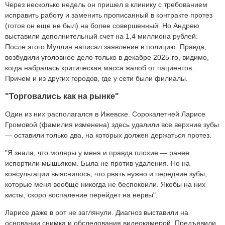
Через несколько недель он пришел в клинику с требованием
исправить работу и заменить прописанный в контракте протез
(готов он еще не был) на более совершенный. Но Андрею
выставили дополнительный счет на 1,4 миллиона рублей.
После этого Муллин написал заявление в полицию. Правда,
возбудили уголовное дело только в декабре 2025-го, видимо,
когда набралась критическая масса жалоб от пациентов.
Причем и из других городов, где у сети были филиалы.
"Торговались как на рынке"
Один из них располагался в Ижевске. Сорокалетней Ларисе
Громовой (фамилия изменена) здесь удалили все верхние зубы
— оставили только два, на которых должен держаться протез.
"Я знала, что моляры у меня и правда плохие — ранее
испортили мышьяком. Была не против удаления. Но на
консультации выяснилось, что рвать нужно и передние зубы,
которые меня вообще никогда не беспокоили. Якобы на них
кисты, скоро воспаление перейдет на нервы".
Ларисе даже в рот не заглянули. Диагноз выставили на
основании снимка и обследования видеокамерой. Предъявили