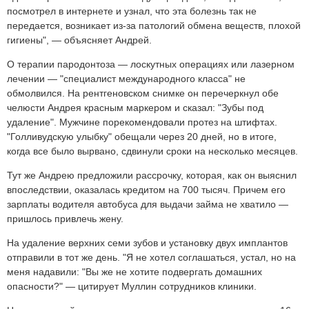
посмотрел в интернете и узнал, что эта болезнь так не
передается, возникает из-за патологий обмена веществ, плохой
гигиены", — объясняет Андрей.
О терапии пародонтоза — лоскутных операциях или лазерном
лечении — "специалист международного класса" не
обмолвился. На рентгеновском снимке он перечеркнул обе
челюсти Андрея красным маркером и сказал: "Зубы под
удаление". Мужчине порекомендовали протез на штифтах.
"Голливудскую улыбку" обещали через 20 дней, но в итоге,
когда все было вырвано, сдвинули сроки на несколько месяцев.
Тут же Андрею предложили рассрочку, которая, как он выяснил
впоследствии, оказалась кредитом на 700 тысяч. Причем его
зарплаты водителя автобуса для выдачи займа не хватило —
пришлось привлечь жену.
На удаление верхних семи зубов и установку двух имплантов
отправили в тот же день. "Я не хотел соглашаться, устал, но на
меня надавили: "Вы же не хотите подвергать домашних
опасности?" — цитирует Муллин сотрудников клиники.