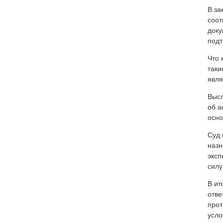
В за
соот
доку
подт
Что 
таки
явля
Высл
об а
осно
Суд 
назн
эксп
силу
В ит
отве
прот
усло