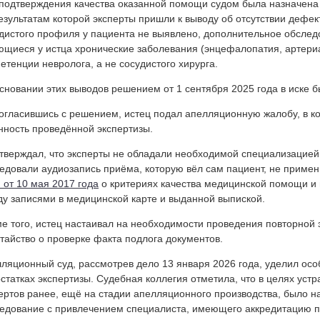
подтверждения качества оказанной помощи судом была назначена 
езультатам которой эксперты пришли к выводу об отсутствии дефек
дистого профиля у пациента не выявлено, дополнительное обследо
щиеся у истца хронические заболевания (энцефалопатия, артериа
етенции невролога, а не сосудистого хирурга.
сновании этих выводов решением от 1 сентября 2025 года в иске 
огласившись с решением, истец подал апелляционную жалобу, в к
нность проведённой экспертизы.
тверждал, что эксперты не обладали необходимой специализацией 
едовали аудиозапись приёма, которую вёл сам пациент, не приме
 от 10 мая 2017 года
о критериях качества медицинской помощи и
у записями в медицинской карте и выданной выпиской.
е того, истец настаивал на необходимости проведения повторной 
тайство о проверке факта подлога документов.
ляционный суд, рассмотрев дело 13 января 2026 года, уделил ос
статках экспертизы. Судебная коллегия отметила, что в целях уст
ертов ранее, ещё на стадии апелляционного производства, было 
едование с привлечением специалиста, имеющего аккредитацию по