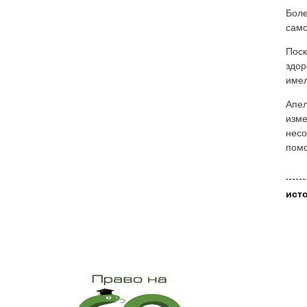
Боле
само
Поск
здор
имел
Апел
изме
несо
пом
ист