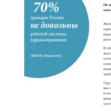
Не 
кач
Жите
учре
мора
милл
В об
жало
осте
сонн
возм
треб
Суд 
вен 
в по
доку
соот