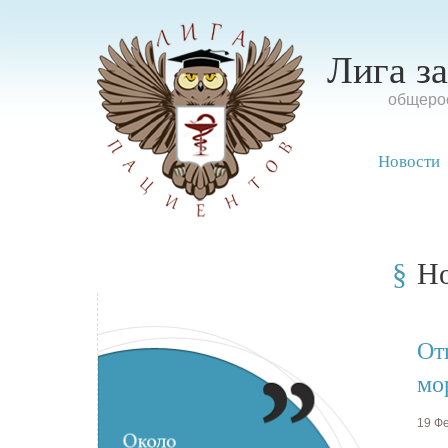
Лига з
oбщерос
Новости
Н
От
мо
19 Фе