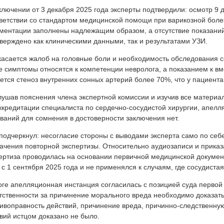
ключении от 3 декабря 2025 года эксперты подтвердили: осмотр 9 
ветствии со стандартом медицинской помощи при варикозной боле
ментации заполнены надлежащим образом, а отсутствие показаний
верждено как клиническими данными, так и результатами УЗИ.
касается жалоб на головные боли и необходимость обследования с
е симптомы относятся к компетенции невролога, а показанием к вм
ется стеноз внутренних сонных артерий более 70%, что у пациента
ушав пояснения члена экспертной комиссии и изучив все матери
ккредитации специалиста по сердечно-сосудистой хирургии, апелл
ваний для сомнения в достоверности заключения нет.
подчеркнул: несогласие стороны с выводами эксперта само по себ
ачения повторной экспертизы. Относительно аудиозаписи и приказ
ертиза проводилась на основании первичной медицинской документ
 с 1 сентября 2025 года и не применялся к случаям, где сосудиста
оге апелляционная инстанция согласилась с позицией суда первой
тственности за причинение морального вреда необходимо доказат
ивоправность действий, причинение вреда, причинно-следственную 
вий истцом доказано не было.