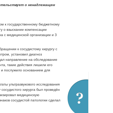
детельствует о ненадлежащем
ском к государственному бюджетному
гу о взыскании компенсации
а с медицинской организации и 3
обращении к сосудистому хирургу с
тром, установил диагноз
ыдал направление на обследование
та, такие действия лишили его
 и послужило основанием для
ьтаты ультразвукового исследования
у сосудистого хирурга был проведён
ализировал медицинскую
знаков сосудистой патологии сделал