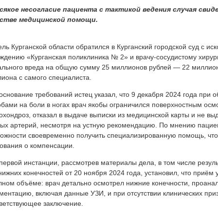
всякое несогласие пациента с тактикой ведения случая сви
естве медицинской помощи.
ль Курганской области обратился в Курганский городской суд с и
ждению «Курганская поликлиника № 2» и врачу-сосудистому хирур
льного вреда на общую сумму 25 миллионов рублей — 22 миллион
иона с самого специалиста.
основание требований истец указал, что 9 декабря 2024 года при 
бами на боли в ногах врач якобы ограничился поверхностным осмо
охондроз, отказал в выдаче выписки из медицинской карты и не в
ых артерий, несмотря на устную рекомендацию. По мнению пациен
ожности своевременно получить специализированную помощь, что
ования о компенсации.
первой инстанции, рассмотрев материалы дела, в том числе резул
нижних конечностей от 20 ноября 2024 года, установил, что приём 
лном объёме: врач детально осмотрел нижние конечности, проан
ментацию, включая данные УЗИ, и при отсутствии клинических при
ветствующее заключение.