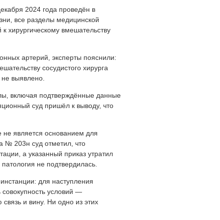
декабря 2024 года проведён в
зни, все разделы медицинской
 к хирургическому вмешательству
онных артерий, эксперты пояснили:
ешательству сосудистого хирурга
 не выявлено.
алы, включая подтверждённые данные
яционный суд пришёл к выводу, что
е не является основанием для
а № 203н суд отметил, что
ации, а указанный приказ утратил
я патология не подтвердилась.
 инстанции: для наступления
ь совокупность условий —
связь и вину. Ни одно из этих