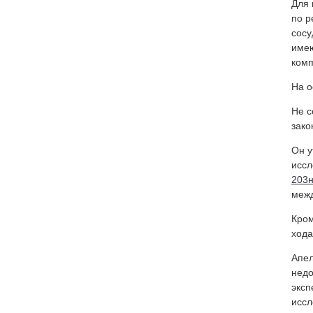
Для 
по р
сосу
имею
комп
На о
Не с
зако
Он у
иссл
203н
межд
Кром
хода
Апел
недо
эксп
иссл