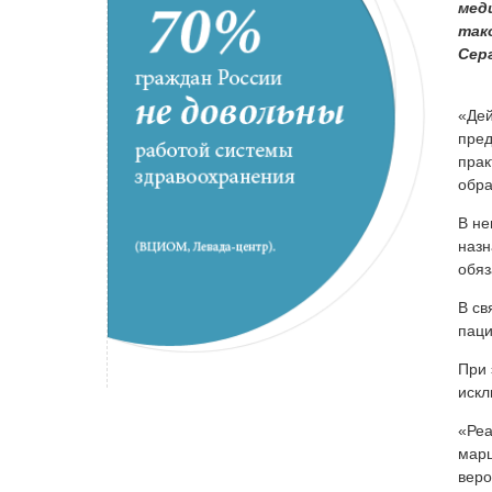
мед
так
Сер
«Дей
пред
прак
обра
В не
назн
обяз
В св
паци
При 
искл
«Реа
марш
веро