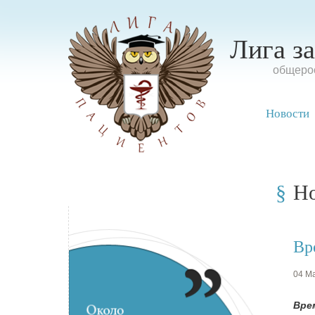
Лига з
oбщерос
Новости
Н
Вр
04 Ма
Вре