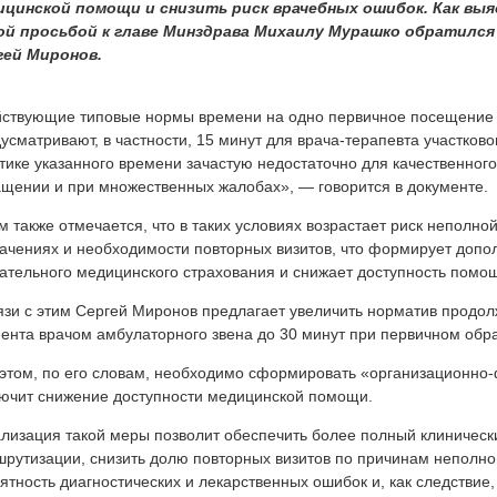
ицинской помощи и снизить риск врачебных ошибок. Как выя
ой просьбой к главе Минздрава Михаилу Мурашко обратился
гей Миронов.
ствующие типовые нормы времени на одно первичное посещение 
усматривают, в частности, 15 минут для врача-терапевта участково
тике указанного времени зачастую недостаточно для качественног
щении и при множественных жалобах», — говорится в документе.
м также отмечается, что в таких условиях возрастает риск неполной
ачениях и необходимости повторных визитов, что формирует допол
ательного медицинского страхования и снижает доступность помощ
язи с этим Сергей Миронов предлагает увеличить норматив продо
ента врачом амбулаторного звена до 30 минут при первичном обр
этом, по его словам, необходимо сформировать «организационно
ючит снижение доступности медицинской помощи.
лизация такой меры позволит обеспечить более полный клинически
рутизации, снизить долю повторных визитов по причинам неполно
ятность диагностических и лекарственных ошибок и, как следствие