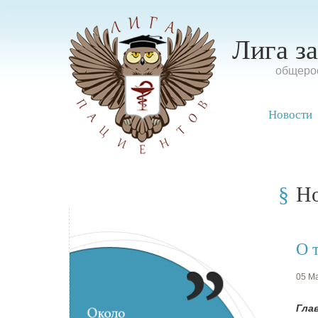
Лига з
oбщерос
Новости
Н
О 
05 Ма
Гла