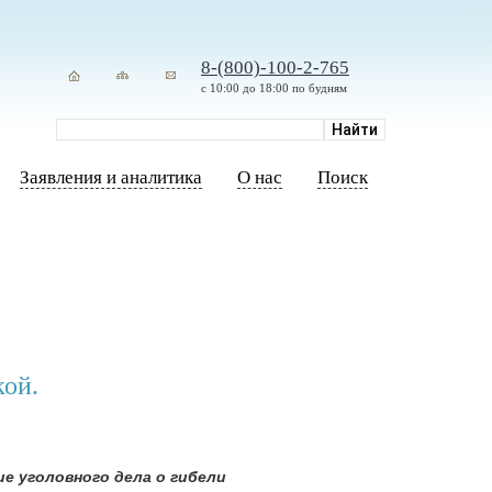
8-(800)-100-2-765
с 10:00 до 18:00 по будням
Заявления и аналитика
О нас
Поиск
кой.
е уголовного дела о гибели