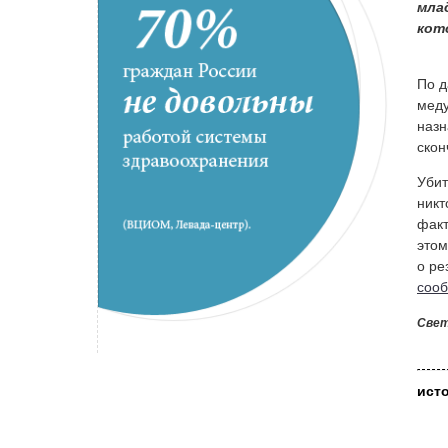
мла
кот
По д
меду
назн
скон
Убит
никт
факт
этом
о ре
соо
Свет
ист