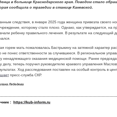
денца в больнице Краснодарского края. Поводом стало обр
орая сообщила о трагедии в станице Каневской.
анным следствия, в январе 2025 года женщина привезла своего н
чреждение, которому стало плохо. Однако, как утверждается, на п
ачали ребенку правильного лечения. В результате на следующий 
чался.
ая горем мать пожаловалась Бастрыкину на затяжной характер расс
о не понес ответственности за случившееся. В региональном упра
у ненадлежащего оказания медицинской помощи. Ранее председат
у делу, теперь поручил руководителю краевого управления Маслов
зультатах. Ход расследования поставлен на особый контроль в це
бщает
пресс-служба СКР.
лана Лебедева
очник :
https://kub-inform.ru