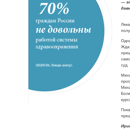
— э
дав
Лека
полу
Одна
Ждат
приш
само
суд.
Миха
прог
Миха
Боле
курс
Пока
прец
Ири