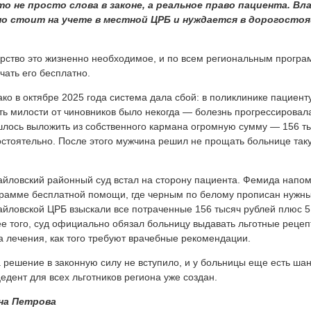
то не просто слова в законе, а реальное право пациента. Вл
но стоит на учете в местной ЦРБ и нуждается в дорогосто
рство это жизненно необходимое, и по всем региональным прогр
чать его бесплатно.
ко в октябре 2025 года система дала сбой: в поликлинике пациент
ь милости от чиновников было некогда — болезнь прогрессировал
лось выложить из собственного кармана огромную сумму — 156 тыс
стоятельно. После этого мужчина решил не прощать больнице таку
йловский районный суд встал на сторону пациента. Фемида напо
рамме бесплатной помощи, где черным по белому прописан нужный
йловской ЦРБ взыскали все потраченные 156 тысяч рублей плюс 5
е того, суд официально обязал больницу выдавать льготные реце
а лечения, как того требуют врачебные рекомендации.
 решение в законную силу не вступило, и у больницы еще есть шан
едент для всех льготников региона уже создан.
на Петрова