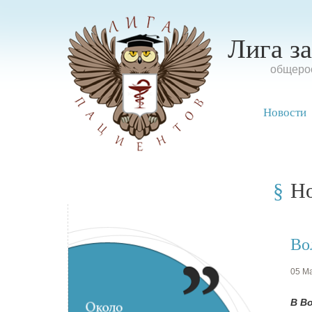
Лига з
oбщерос
Новости
Н
Во
05 Ма
В В