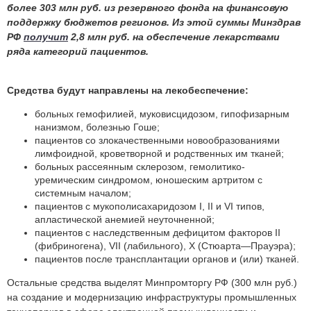
более 303 млн руб. из резервного фонда на финансовую
поддержку бюджетов регионов. Из этой суммы Минздрав
РФ
получит
2,8 млн руб. на обеспечение лекарствами
ряда категорий пациентов.
Средства будут направлены на лекобеспечение:
больных гемофилией, муковисцидозом, гипофизарным
нанизмом, болезнью Гоше;
пациентов со злокачественными новообразованиями
лимфоидной, кроветворной и родственных им тканей;
больных рассеянным склерозом, гемолитико-
уремическим синдромом, юношеским артритом с
системным началом;
пациентов с мукополисахаридозом I, II и VI типов,
апластической анемией неуточненной;
пациентов с наследственным дефицитом факторов II
(фибриногена), VII (лабильного), X (Стюарта—Прауэра);
пациентов после трансплантации органов и (или) тканей.
Остальные средства выделят Минпромторгу РФ (300 млн руб.)
на создание и модернизацию инфраструктуры промышленных