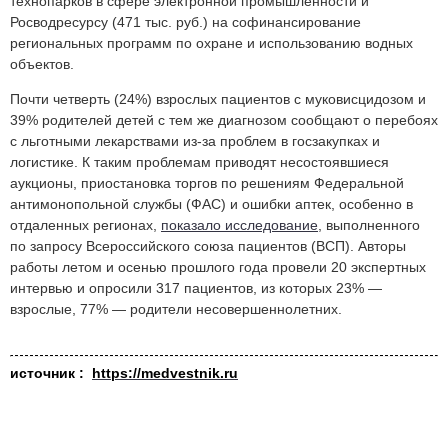
технопарков в сфере электронной промышленности и
Росводресурсу (471 тыс. руб.) на софинансирование
региональных программ по охране и использованию водных
объектов.
Почти четверть (24%) взрослых пациентов с муковисцидозом и
39% родителей детей с тем же диагнозом сообщают о перебоях
с льготными лекарствами из‑за проблем в госзакупках и
логистике. К таким проблемам приводят несостоявшиеся
аукционы, приостановка торгов по решениям Федеральной
антимонопольной службы (ФАС) и ошибки аптек, особенно в
отдаленных регионах,
показало
исследование
, выполненного
по запросу Всероссийского союза пациентов (ВСП). Авторы
работы летом и осенью прошлого года провели 20 экспертных
интервью и опросили 317 пациентов, из которых 23% —
взрослые, 77% — родители несовершеннолетних.
источник :
https://medvestnik.ru