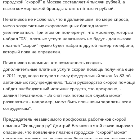
городской "скорой" в Москве составляет 4 тысячи рублей, а
вызов коммерческой бригады стоит от 5 тысяч рублей.
Печатников не исключил, что в дальнейшем, по мере спроса,
число хозрасчетных скоропомощных бригад может
увеличиваться. При этом он подчеркнул, что москвичу, который
набрал "03", платные услуги навязывать не будут - для вызова
платной "скорой" нужно будет набрать другой номер телефона,
который пока не определен.
Печатников напомнил, что возможность вводить
дополнительные платные услуги скорая помощь получила еще
в 2011 году, когда вступил в силу федеральный закон № 83 об
автономных госучреждениях. "Если руководство скорой помощи
найдет внебюджетный источник средств, это прекрасно, -
заявил Печатников. - За счет них потом вся служба может
развиваться - например, могут быть повышены зарплаты всем
сотрудникам".
Председатель независимого профсоюза работников скорой
помощи "Фельдшер.ру" Дмитрий Беляков в этой связи выразил
опасение, что появление платной городской "скорой" может
негативно отразиться на качестве бесплатных услуг, так как на