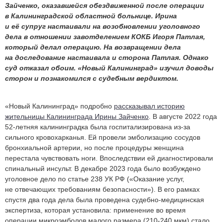
Зайченко, оказавшейся обездвиженной после операции
в Калининградской областной больнице. Ирина
и её супруг настаивали на возобновлении уголовного
дела в отношении завотделением КОКБ Игоря Патлая,
который делал операцию. На возвращении дела
на доследование настаивала и сторона Патлая. Однако
суд отказал обоим. «Новый Калининград» изучил доводы
сторон и познакомился с судебным вердиктом.
«Новый Калининград» подробно
рассказывал историю
жительницы Калининграда Ирины Зайченко
. В августе 2022 года
52-летняя калининградка была госпитализирована из‑за
сильного кровохарканья. Ей провели эмболизацию сосудов
бронхиальной артерии, но после процедуры женщина
перестала чувствовать ноги. Впоследствии ей диагностировали
спинальный инсульт. В декабре 2023 года было возбуждено
уголовное дело по статье 238 УК РФ («Оказание услуг,
не отвечающих требованиям безопасности»). В его рамках
спустя два года дела была проведена судебно‑медицинская
экспертиза, которая установила: применение во время
операции микроэмболов малого размера (210-240 мкм) стало