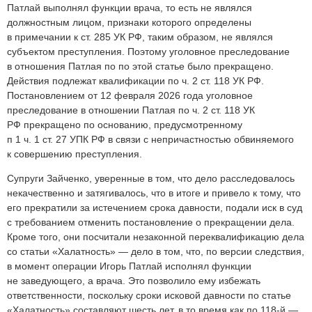
Патлай выполнял функции врача, то есть не являлся
должностным лицом, признаки которого определены
в примечании к ст. 285 УК РФ, таким образом, не являлся
субъектом преступления. Поэтому уголовное преследование
в отношения Патлая по по этой статье было прекращено.
Действия подлежат квалификации по ч. 2 ст. 118 УК РФ.
Постановлением от 12 февраля 2026 года уголовное
преследование в отношении Патлая по ч. 2 ст. 118 УК
РФ прекращено по основанию, предусмотренному
п 1 ч. 1 ст. 27 УПК РФ в связи с непричастностью обвиняемого
к совершению преступления.
Супруги Зайченко, уверенные в том, что дело расследовалось
некачественно и затягивалось, что в итоге и привело к тому, что
его прекратили за истечением срока давности, подали иск в суд
с требованием отменить постановление о прекращении дела.
Кроме того, они посчитали незаконной переквалификацию дела
со статьи «Халатность» — дело в том, что, по версии следствия,
в момент операции Игорь Патлай исполнял функции
не заведующего, а врача. Это позволило ему избежать
ответственности, поскольку сроки исковой давности по статье
«Халатность» составляют шесть лет, в то время как по 118-й —