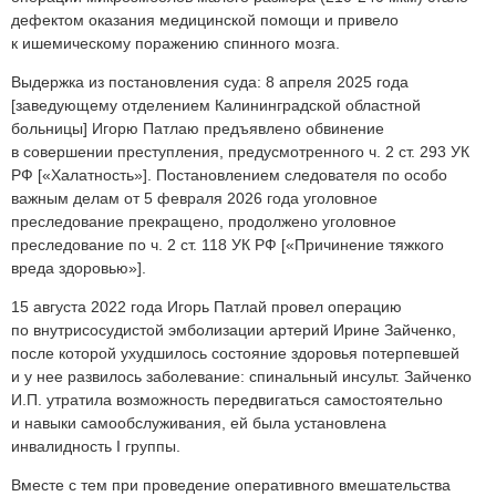
дефектом оказания медицинской помощи и привело
к ишемическому поражению спинного мозга.
Выдержка из постановления суда: 8 апреля 2025 года
[заведующему отделением Калининградской областной
больницы] Игорю Патлаю предъявлено обвинение
в совершении преступления, предусмотренного ч. 2 ст. 293 УК
РФ [«Халатность»]. Постановлением следователя по особо
важным делам от 5 февраля 2026 года уголовное
преследование прекращено, продолжено уголовное
преследование по ч. 2 ст. 118 УК РФ [«Причинение тяжкого
вреда здоровью»].
15 августа 2022 года Игорь Патлай провел операцию
по внутрисосудистой эмболизации артерий Ирине Зайченко,
после которой ухудшилось состояние здоровья потерпевшей
и у нее развилось заболевание: спинальный инсульт. Зайченко
И.П. утратила возможность передвигаться самостоятельно
и навыки самообслуживания, ей была установлена
инвалидность I группы.
Вместе с тем при проведение оперативного вмешательства