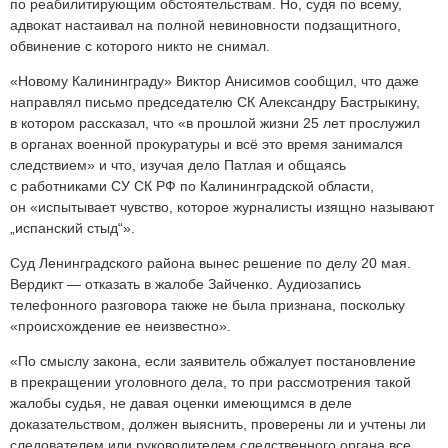
по реабилитирующим обстоятельствам. Но, судя по всему,
адвокат настаивал на полной невиновности подзащитного,
обвинение с которого никто не снимал.
«Новому Калининграду» Виктор Анисимов сообщил, что даже
направлял письмо председателю СК Александру Бастрыкину,
в котором рассказал, что «в прошлой жизни 25 лет прослужил
в органах военной прокуратуры и всё это время занимался
следствием» и что, изучая дело Патлая и общаясь
с работниками СУ СК РФ по Калининградской области,
он «испытывает чувство, которое журналисты изящно называют
„испанский стыд“».
Суд Ленинградского района вынес решение по делу 20 мая.
Вердикт — отказать в жалобе Зайченко. Аудиозапись
телефонного разговора также не была признана, поскольку
«происхождение ее неизвестно».
«По смыслу закона, если заявитель обжалует постановление
в прекращении уголовного дела, то при рассмотрения такой
жалобы судья, не давая оценки имеющимся в деле
доказательством, должен выяснить, проверены ли и учтены ли
следователем или руководителем следственного органа все