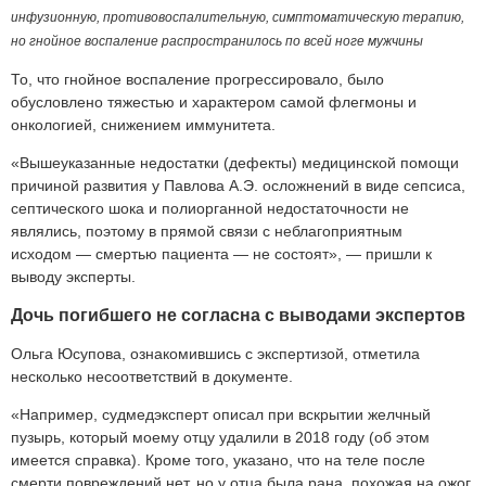
инфузионную, противовоспалительную, симптоматическую терапию,
но гнойное воспаление распространилось по всей ноге мужчины
То, что гнойное воспаление прогрессировало, было
обусловлено тяжестью и характером самой флегмоны и
онкологией, снижением иммунитета.
«Вышеуказанные недостатки (дефекты) медицинской помощи
причиной развития у Павлова А.Э. осложнений в виде сепсиса,
септического шока и полиорганной недостаточности не
являлись, поэтому в прямой связи с неблагоприятным
исходом — смертью пациента — не состоят», — пришли к
выводу эксперты.
Дочь погибшего не согласна с выводами экспертов
Ольга Юсупова, ознакомившись с экспертизой, отметила
несколько несоответствий в документе.
«Например, судмедэксперт описал при вскрытии желчный
пузырь, который моему отцу удалили в 2018 году (об этом
имеется справка). Кроме того, указано, что на теле после
смерти повреждений нет, но у отца была рана, похожая на ожог.