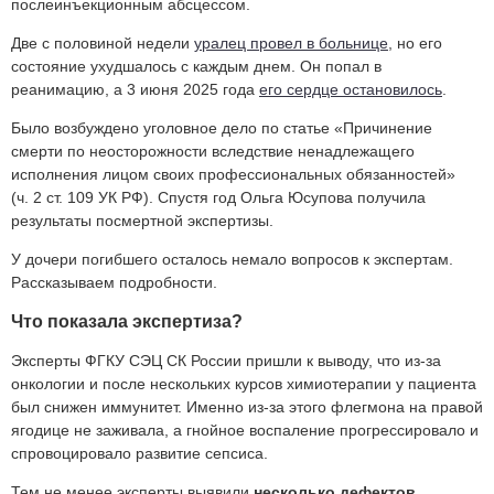
послеинъекционным абсцессом.
Две с половиной недели
уралец провел в больнице
, но его
состояние ухудшалось с каждым днем. Он попал в
реанимацию, а 3 июня 2025 года
его сердце остановилось
.
Было возбуждено уголовное дело по статье «Причинение
смерти по неосторожности вследствие ненадлежащего
исполнения лицом своих профессиональных обязанностей»
(ч. 2 ст. 109 УК РФ)
. Спустя год Ольга Юсупова получила
результаты посмертной экспертизы.
У дочери погибшего осталось немало вопросов к экспертам.
Рассказываем подробности.
Что показала экспертиза?
Эксперты ФГКУ СЭЦ СК России пришли к выводу, что из-за
онкологии и после нескольких курсов химиотерапии у пациента
был снижен иммунитет. Именно из-за этого флегмона на правой
ягодице не заживала, а гнойное воспаление прогрессировало и
спровоцировало развитие сепсиса.
Тем не менее эксперты выявили
несколько дефектов