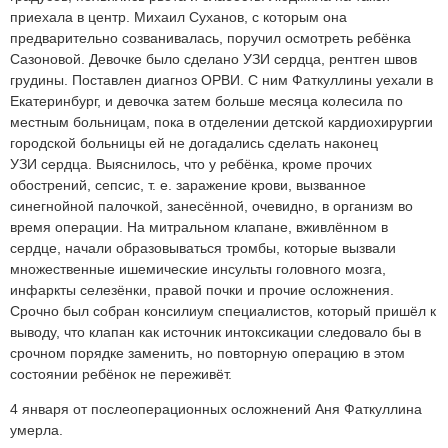
приехала в центр. Михаил Суханов, с которым она
предварительно созванивалась, поручил осмотреть ребёнка
Сазоновой. Девочке было сделано УЗИ сердца, рентген швов
грудины. Поставлен диагноз ОРВИ. С ним Фаткуллины уехали в
Екатеринбург, и девочка затем больше месяца колесила по
местным больницам, пока в отделении детской кардиохирургии
городской больницы ей не догадались сделать наконец
УЗИ сердца. Выяснилось, что у ребёнка, кроме прочих
обострений, сепсис, т. е. заражение крови, вызванное
синегнойной палочкой, занесённой, очевидно, в организм во
время операции. На митральном клапане, вживлённом в
сердце, начали образовываться тромбы, которые вызвали
множественные ишемические инсульты головного мозга,
инфаркты селезёнки, правой почки и прочие осложнения.
Срочно был собран консилиум специалистов, который пришёл к
выводу, что клапан как источник интоксикации следовало бы в
срочном порядке заменить, но повторную операцию в этом
состоянии ребёнок не переживёт.
4 января от послеоперационных осложнений Аня Фаткуллина
умерла.