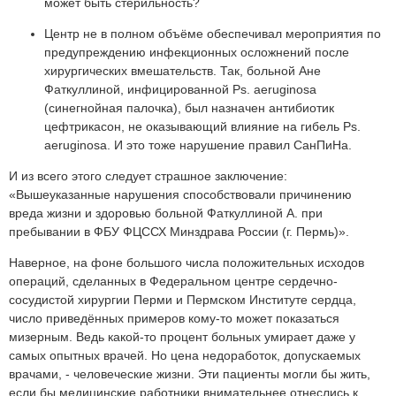
может быть стерильность?
Центр не в полном объёме обеспечивал мероприятия по
предупреждению инфекционных осложнений после
хирургических вмешательств. Так, больной Ане
Фаткуллиной, инфицированной Ps. aeruginosa
(синегнойная палочка), был назначен антибиотик
цефтрикасон, не оказывающий влияние на гибель Ps.
aeruginosa. И это тоже нарушение правил СанПиНа.
И из всего этого следует страшное заключение:
«Вышеуказанные нарушения способствовали причинению
вреда жизни и здоровью больной Фаткуллиной А. при
пребывании в ФБУ ФЦССХ Минздрава России (г. Пермь)».
Наверное, на фоне большого числа положительных исходов
операций, сделанных в Федеральном центре сердечно-
сосудистой хирургии Перми и Пермском Институте сердца,
число приведённых примеров кому-то может показаться
мизерным. Ведь какой-то процент больных умирает даже у
самых опытных врачей. Но цена недоработок, допускаемых
врачами, - человеческие жизни. Эти пациенты могли бы жить,
если бы медицинские работники внимательнее отнеслись к