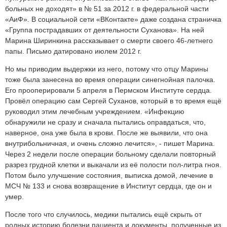
больных не доходят» в № 51 за 2012 г. в федеральной части
«АиФ». В социальной сети «ВКонтакте» даже создана страничка
«Группа пострадавших от деятельности Суханова». На ней
Марина Ширинкина рассказывает о смерти своего 46-летнего
папы. Письмо датировано июлем 2012 г.
Но мы приводим выдержки из него, потому что отцу Марины
тоже была занесена во время операции синегнойная палочка.
Его прооперировали 5 апреля в Пермском Институте сердца.
Провёл операцию сам Сергей Суханов, который в то время ещё
руководил этим лечебным учреждением. «Инфекцию
обнаружили не сразу и сначала пытались оправдаться, что,
наверное, она уже была в крови. После же выявили, что она
внутрибольничная, и очень сложно лечится», - пишет Марина.
Через 2 недели после операции больному сделали повторный
разрез грудной клетки и выкачали из её полости пол-литра гноя.
Потом было улучшение состояния, выписка домой, лечение в
МСЧ № 133 и снова возвращение в Институт сердца, где он и
умер.
После того что случилось, медики пытались ещё скрыть от
родных историю болезни пациента и документы, полученные из