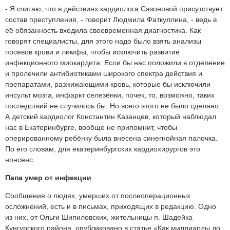
- Я считаю, что в действиях кардиолога Сазоновой присутствует
состав преступления, - говорит Людмила Фаткуллина, - ведь в
её обязанность входила своевременная диагностика. Как
говорят специалисты, для этого надо было взять анализы
посевов крови и лимфы, чтобы исключить развитие
инфекционного миокардита. Если бы нас положили в отделение
и пролечили антибиотиками широкого спектра действия и
препаратами, разжижающими кровь, которые бы исключили
инсульт мозга, инфаркт селезёнки, почек, то, возможно, таких
последствий не случилось бы. Но всего этого не было сделано.
А детский кардиолог Константин Казанцев, который наблюдал
нас в Екатеринбурге, вообще не припомнит, чтобы
оперированному ребёнку была внесена синегнойная палочка.
По его словам, для екатеринбургских кардиохирургов это
нонсенс.
Папа умер от инфекции
Сообщения о людях, умерших от послеоперационных
осложнений, есть и в письмах, приходящих в редакцию. Одно
из них, от Ольги Шипиловских, жительницы п. Шадейка
Кунгурского района, опубликовано в статье «Как миллиарды до