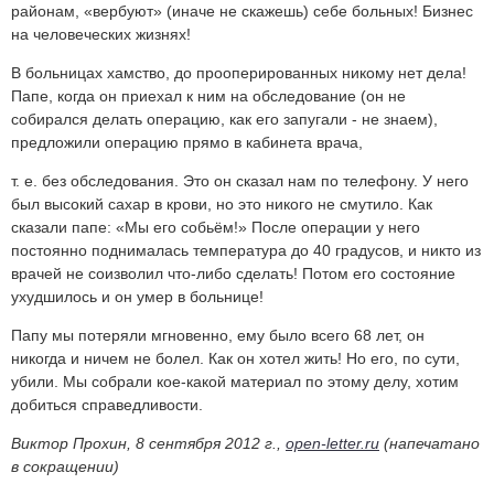
районам, «вербуют» (иначе не скажешь) себе больных! Бизнес
на человеческих жизнях!
В больницах хамство, до прооперированных никому нет дела!
Папе, когда он приехал к ним на обследование (он не
собирался делать операцию, как его запугали - не знаем),
предложили операцию прямо в кабинета врача,
т. е. без обследования. Это он сказал нам по телефону. У него
был высокий сахар в крови, но это никого не смутило. Как
сказали папе: «Мы его собьём!» После операции у него
постоянно поднималась температура до 40 градусов, и никто из
врачей не соизволил что-либо сделать! Потом его состояние
ухудшилось и он умер в больнице!
Папу мы потеряли мгновенно, ему было всего 68 лет, он
никогда и ничем не болел. Как он хотел жить! Но его, по сути,
убили. Мы собрали кое-какой материал по этому делу, хотим
добиться справедливости.
Виктор Прохин,
8 сентября 2012 г.,
open-letter.ru
(напечатано
в сокращении)