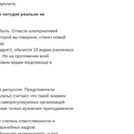
арплата.
о сегодня реально не
 быть. Отчасти альтернативой
торой вы говорили, станет новый
да.
азднят), обучится 10 видам различных
. Но на протяжении всей
 новым видам медпомощи в
я дискуссия. Представители
ты) считают, что такой экзамен
 саморегулируемых организаций
праве только вузовские преподаватели
т степень ответственности и
врачебных кадров.
функцию экзаменатора, и она