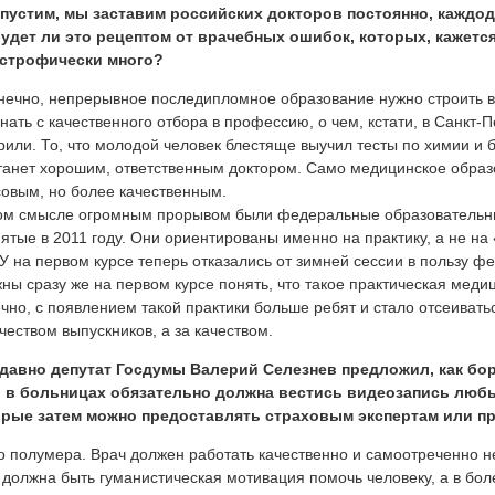
опустим, мы заставим российских докторов постоянно, кажд
удет ли это рецептом от врачебных ошибок, которых, кажетс
астрофически много?
нечно, непрерывное последипломное образование нужно строить 
нать с качественного отбора в профессию, о чем, кстати, в Санкт-
рили. То, что молодой человек блестяще выучил тесты по химии и би
танет хорошим, ответственным доктором. Само медицинское образ
овым, но более качественным.
ом смысле огромным прорывом были федеральные образовательны
ятые в 2011 году. Они ориентированы именно на практику, а не на
 на первом курсе теперь отказались от зимней сессии в пользу ф
ны сразу же на первом курсе понять, что такое практическая меди
чно, с появлением такой практики больше ребят и стало отсеиватьс
чеством выпускников, а за качеством.
едавно депутат Госдумы Валерий Селезнев предложил, как бо
, в больницах обязательно должна вестись видеозапись люб
орые затем можно предоставлять страховым экспертам или п
о полумера. Врач должен работать качественно и самоотреченно не
 должна быть гуманистическая мотивация помочь человеку, а в бо