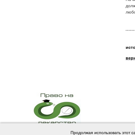
долж
любо
ист
вер
Продолжая использовать этот с