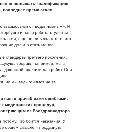
одневно повышать квалификацию.
я, последнее время стало
во взаимосвязи с «додипломным». И
Петербурге и наши ребята-студенты
ологии, еще не есть залог того, что
ование должно стать менее
е стандарты третьего поколения,
 «сухую» теорию: например, мы в
ельдшерской практики для ребят. Они
цина.
я, но мы ведь гонимся не за
роться с врачебными ошибками:
ых медицинских процедур,
роверяющим из Росздравнадзора.
 потому, что боится наказания. У
лее общем смысле – продвинуть