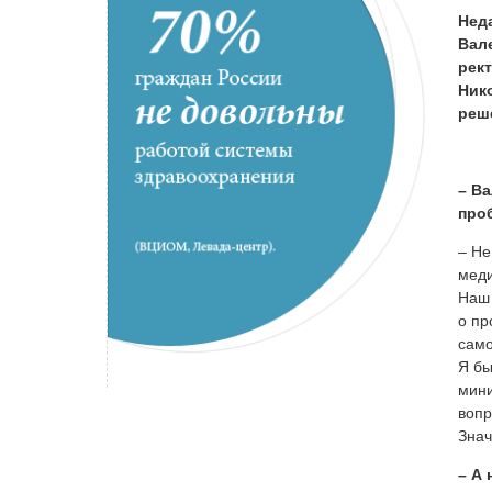
Нед
Вал
рек
Ник
реш
– Ва
про
– Не
меди
Наш 
о пр
само
Я бы
мини
вопр
Знач
– А