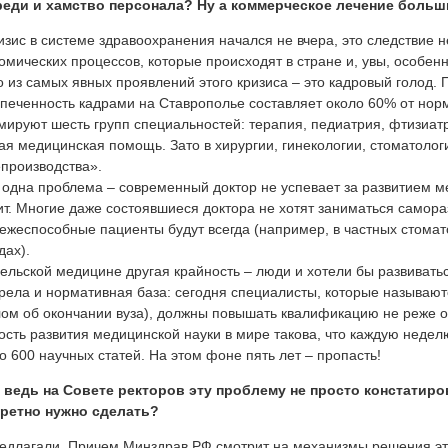
еди и хамство персонала? Ну а коммерческое лечение большин
изис в системе здравоохранения начался не вчера, это следствие 
омических процессов, которые происходят в стране и, увы, особен
 из самых явных проявлений этого кризиса – это кадровый голод.
печенность кадрами на Ставрополье составляет около 60% от нор
ируют шесть групп специальностей: терапия, педиатрия, фтизиатр
ая медицинская помощь. Зато в хирургии, гинекологии, стоматологи
производства».
одна проблема – современный доктор не успевает за развитием ме
ит. Многие даже состоявшиеся доктора не хотят заниматься самораз
ежеспособные пациенты будут всегда (например, в частных стомат
дах).
сельской медицине другая крайность – люди и хотели бы развивать
рела и нормативная база: сегодня специалисты, которые называютс
ом об окончании вуза), должны повышать квалификацию не реже од
ость развития медицинской науки в мире такова, что каждую неде
о 600 научных статей. На этом фоне пять лет – пропасть!
 ведь на Совете ректоров эту проблему не просто констатиров
кретно нужно сделать?
едлагали. Причем Минздрав РФ смотрит на механизмы решения эт