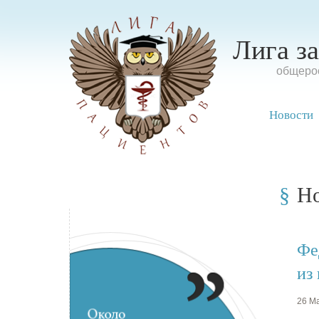
Лига з
oбщерос
Новости
Н
Фе
из
26 Ма