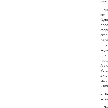
очер
– Кр
экон
Одно
обес
форм
скор
пере
Еще 
звуч
плат
горо
А в 
Уста
дипл
скор
окол
– Но
кон
– Пр