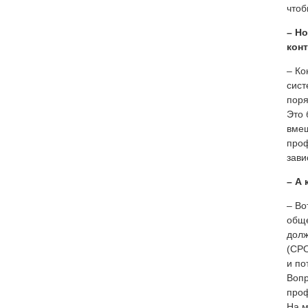
чтоб
– Но
кон
– Ко
сист
поря
Это 
вмеш
проф
зави
– А
– Во
обще
долж
(СРО
и по
Вопр
проф
На м