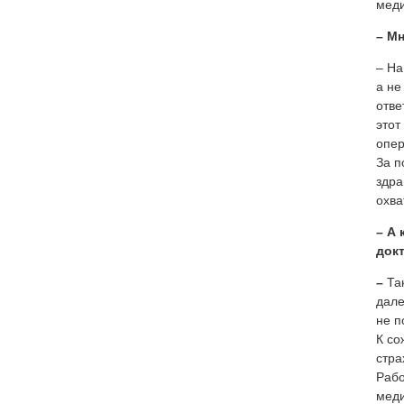
меди
– Мн
– На
а не
отве
этот
опер
За п
здра
охва
– А
док
–
Та
дале
не п
К со
стра
Рабо
меди