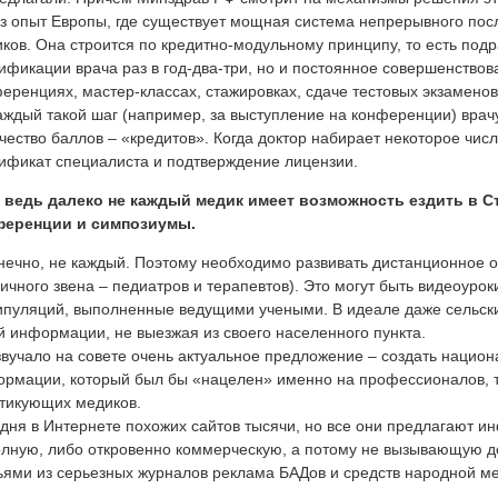
з опыт Европы, где существует мощная система непрерывного пос
ков. Она строится по кредитно-модульному принципу, то есть под
ификации врача раз в год-два-три, но и постоянное совершенствов
еренциях, мастер-классах, стажировках, сдаче тестовых экзаменов
аждый такой шаг (например, за выступление на конференции) вра
чество баллов – «кредитов». Когда доктор набирает некоторое числ
ификат специалиста и подтверждение лицензии.
о ведь далеко не каждый медик имеет возможность ездить в С
ференции и симпозиумы.
нечно, не каждый. Поэтому необходимо развивать дистанционное 
ичного звена – педиатров и терапевтов). Это могут быть видеоуро
пуляций, выполненные ведущими учеными. В идеале даже сельски
й информации, не выезжая из своего населенного пункта.
вучало на совете очень актуальное предложение – создать нацио
рмации, который был бы «нацелен» именно на профессионалов, то
тикующих медиков.
дня в Интернете похожих сайтов тысячи, но все они предлагают 
лную, либо откровенно коммерческую, а потому не вызывающую д
ьями из серьезных журналов реклама БАДов и средств народной м