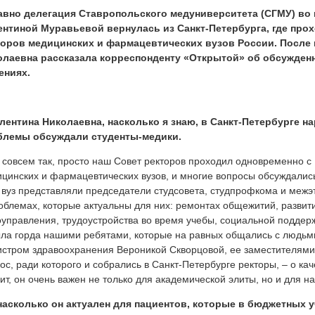
авно делегация Ставропольского медуниверситета (СГМУ) во 
ентиной Муравьевой вернулась из Санкт-Петербурга, где про
торов медицинских и фармацевтических вузов России. После
олаевна рассказала корреспонденту «Открытой» об обсужден
ениях.
лентина Николаевна, насколько я знаю, в Санкт-Петербурге н
блемы обсуждали студенты-медики.
 совсем так, просто наш Совет ректоров проходил одновременно 
цинских и фармацевтических вузов, и многие вопросы обсуждались
вуз представляли председатели студсовета, студпрофкома и межэт
облемах, которые актуальны для них: ремонтах общежитий, развити
управления, трудоустройства во время учебы, социальной поддер
ла горда нашими ребятами, которые на равных общались с людь
стром здравоохранения Вероникой Скворцовой, ее заместителями
ос, ради которого и собрались в Санкт-Петербурге ректоры, – о ка
ит, он очень важен не только для академической элиты, но и для 
 насколько он актуален для пациентов, которые в бюджетных 