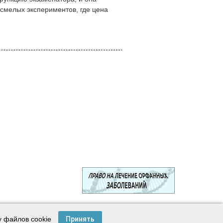
 смелых экспериментов, где цена
© 2003—2024 Лига защитников пациентов
у файлов cookie
Принять
Создание сайта —
Интернет-студия
Майер