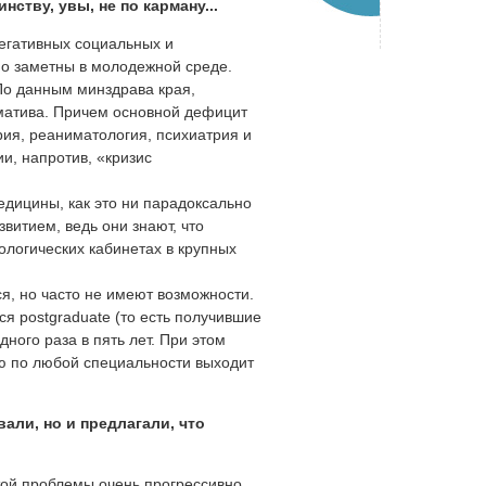
ству, увы, не по карману...
негативных социальных и
но заметны в молодежной среде.
 По данным минздрава края,
матива. Причем основной дефицит
ия, реаниматология, психиатрия и
и, напротив, «кризис
дицины, как это ни парадоксально
витием, ведь они знают, что
ологических кабинетах в крупных
ся, но часто не имеют возможности.
я postgraduate (то есть получившие
ного раза в пять лет. При этом
лю по любой специальности выходит
али, но и предлагали, что
ой проблемы очень прогрессивно,