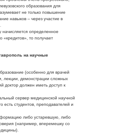
левузовского образования для
разумевает не только повышение
ание навыков – через участие в
.
чу начисляется определенное
о «кредитов», то получает
таврополь на научные
образование (особенно для врачей
ки, лекции, демонстрации сложных
й доктор должен иметь доступ к
нальный сервер медицинской научной
 есть студентов, преподавателей и
информацию либо устаревшую, либо
оверия (например, вперемешку со
едицины).