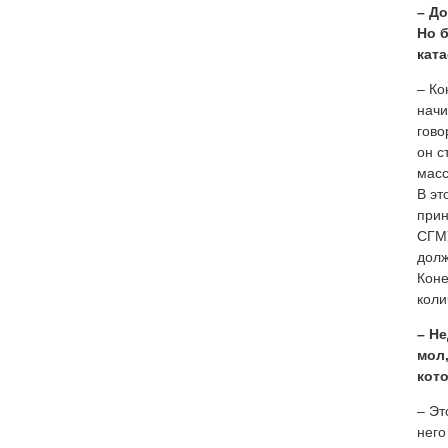
– Д
Но б
кат
– Ко
начи
гово
он с
масс
В эт
прин
СГМУ
долж
Коне
коли
– Н
мол
кот
– Эт
него