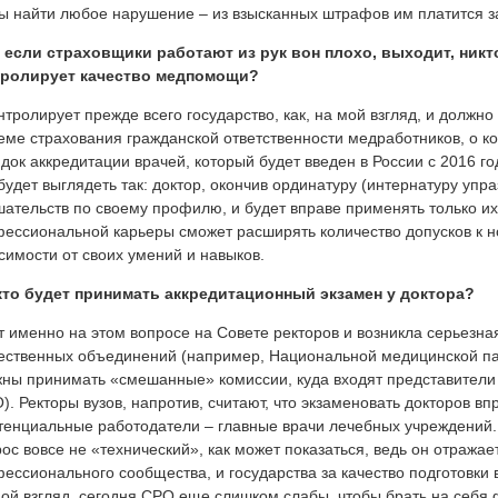
ы найти любое нарушение – из взысканных штрафов им платится з
 если страховщики работают из рук вон плохо, выходит, никт
тролирует качество медпомощи?
нтролирует прежде всего государство, как, на мой взгляд, и должно
еме страхования гражданской ответственности медработников, о ко
док аккредитации врачей, который будет введен в России с 2016 го
будет выглядеть так: доктор, окончив ординатуру (интернатуру упр
ательств по своему профилю, и будет вправе применять только их
ессиональной карьеры сможет расширять количество допусков к
симости от своих умений и навыков.
 кто будет принимать аккредитационный экзамен у доктора?
т именно на этом вопросе на Совете ректоров и возникла серьезна
ственных объединений (например, Национальной медицинской пала
ны принимать «смешанные» комиссии, куда входят представители
). Ректоры вузов, напротив, считают, что экзаменовать докторов в
тенциальные работодатели – главные врачи лечебных учреждений.
ос вовсе не «технический», как может показаться, ведь он отражае
ессионального сообщества, и государства за качество подготовки 
ой взгляд, сегодня СРО еще слишком слабы, чтобы брать на себя 