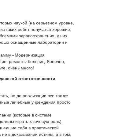
оторых наукой (на серьезном уровне,
 из таких ребят получатся хорошие,
облемами здравоохранения, у них
хорошо оснащенные лаборатории и
грамму «Модернизация
ние, ремонты больниц. Конечно,
ьте, очень много!
жданской ответственности
ять, но до реализации все так же
етные лечебные учреждения просто
пании (которые в системе
должны играть ключевую роль).
ашедшие себя в практической
не в доказывании истины, а в том,