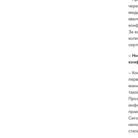
чере
меди
квал
конф
За к
коли
серт
– Н
кон
– Ко
перв
мани
тако
Проз
инфо
прак
Сего
непо
стат