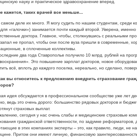
цинскую науку и практическое здравоохранение вперед.
е кажется, таких врачей все меньше...
 самом деле их много. Я могу судить по нашим студентам, среди к
 для «галочки») занимается почти каждый второй. Уверена, именно
тственные доктора. Главное, чтобы, столкнувшись с реальными пр
 запал не пропал, чтобы они после вуза пришли в современные, 
ационные, в сплоченные коллективы.
оследние два года Ставрополье получило 10 млрд. рублей на про
воохранения». Это повышение зарплат докторов, новое оборудова
тить всё, вплоть до каждого поселка, нереально, но сделано, повер
 как вы относитесь к предложению внедрить страхование гра
торов?
кая идея обсуждается в профессиональном сообществе уже лет дес
ко, ведь это очень дорого: большинство рядовых докторов и бюдж
отянут страховых выплат.
жалению, сегодня у нас очень слабы и медицинские страховые ком
хования гражданской ответственности, по задумке реформаторов, 
тающие в этих компаниях эксперты – это, как правило, люди, не н
цине. Притом они имеют личную, финансовую заинтересованность 