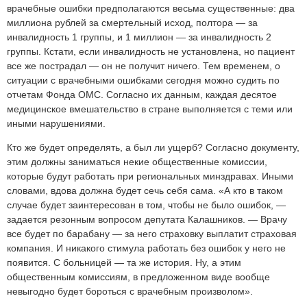
врачебные ошибки предполагаются весьма существенные: два
миллиона рублей за смертельный исход, полтора — за
инвалидность 1 группы, и 1 миллион — за инвалидность 2
группы. Кстати, если инвалидность не установлена, но пациент
все же пострадал — он не получит ничего. Тем временем, о
ситуации с врачебными ошибками сегодня можно судить по
отчетам Фонда ОМС. Согласно их данным, каждая десятое
медицинское вмешательство в стране выполняется с теми или
иными нарушениями.
Кто же будет определять, а был ли ущерб? Согласно документу,
этим должны заниматься некие общественные комиссии,
которые будут работать при региональных минздравах. Иными
словами, вдова должна будет сечь себя сама. «А кто в таком
случае будет заинтересован в том, чтобы не было ошибок, —
задается резонным вопросом депутата Калашников. — Врачу
все будет по барабану — за него страховку выплатит страховая
компания. И никакого стимула работать без ошибок у него не
появится. С больницей — та же история. Ну, а этим
общественным комиссиям, в предложенном виде вообще
невыгодно будет бороться с врачебным произволом».