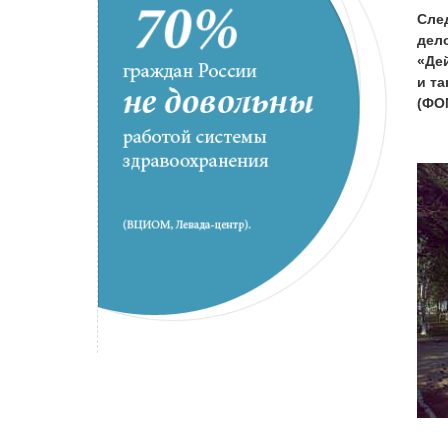
Сле
дел
«Де
и т
(ФО