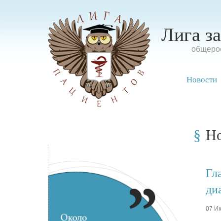
Лига з
oбщерос
Новости
Н
Гл
ди
07 Ию