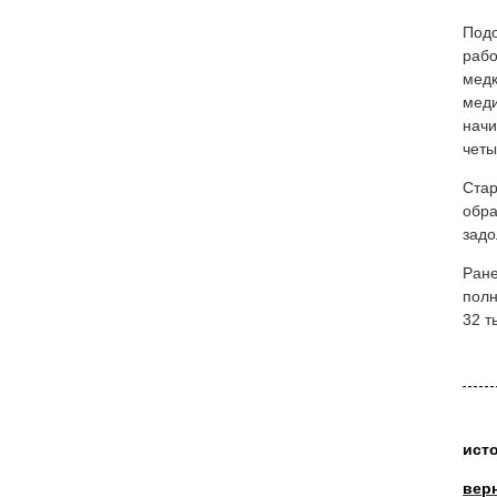
Подо
рабо
медк
меди
начи
четы
Стар
обра
задо
Ране
пол
32 т
ист
вер