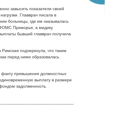
венно завысить показатели своей
нагрузки. Главврач писала в
ении больницы, где им оказывалась
 ФОМС Приморья, а медику
 выплаты бывший главврач получила
Римская подчеркнула, что таким
 как перед ними образовалась
по факту превышения должностных
 единовременную выплату в размере
 фондом задолженность.