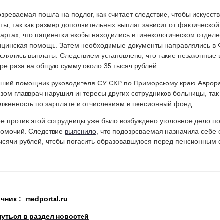
зреваемая пошла на подлог, как считает следствие, чтобы искусст
ты, так как размер дополнительных выплат зависит от фактической 
артах, что пациентки якобы находились в гинекологическом отдел
цинская помощь. Затем необходимые документы направлялись в
слялись выплаты. Следствием установлено, что такие незаконные
ре раза на общую сумму около 35 тысяч рублей.
ший помощник руководителя СУ СКР по Приморскому краю Аврора 
зом главврач нарушил интересы других сотрудников больницы, так
лженность по зарплате и отчислениям в пенсионный фонд.
е против этой сотрудницы уже было возбуждено уголовное дело 
номочий. Следствие
выяснило
, что подозреваемая назначила себе
ысячи рублей, чтобы погасить образовавшуюся перед пенсионным
очник :
medportal.ru
нуться в раздел новостей