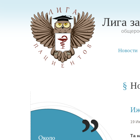
Лига з
oбщерос
Новости
Н
Иж
19 Ию
Та н