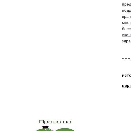
пред
подд
вра
мест
бесс
окон
здра
ист
вер