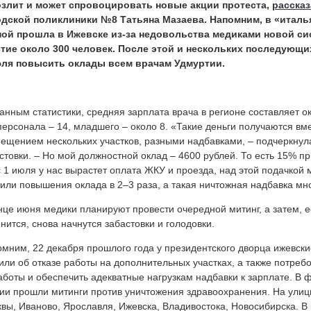
озлит и может спровоцировать новые акции протеста,
рассказ
одской поликлиники №8 Татьяна Мазаева. Напомним, в «италья
ной прошла в Ижевске из-за недовольства медиками новой си
стие около 300 человек. После этой и нескольких последующи
юля повысить оклады всем врачам Удмуртии.
анным статистики, средняя зарплата врача в регионе составляет ок
ерсонала – 14, младшего – около 8. «Такие деньги получаются вм
ещением нескольких участков, разными надбавками, – подчеркнул
стовки. – Но мой должностной оклад – 4600 рублей. То есть 15% пр
с 1 июля у нас вырастет оплата ЖКУ и проезда, над этой подачкой
или повышения оклада в 2–3 раза, а такая ничтожная надбавка мно
нце июня медики планируют провести очередной митинг, а затем, е
нится, снова начнутся забастовки и голодовки.
мним, 22 декабря прошлого года у президентского дворца ижевски
или об отказе работы на дополнительных участках, а также потреб
аботы и обеспечить адекватные нагрузкам надбавки к зарплате. В ф
ии прошли митинги против уничтожения здравоохранения. На улиц
вы, Иваново, Ярославля, Ижевска, Владивостока, Новосибирска. В