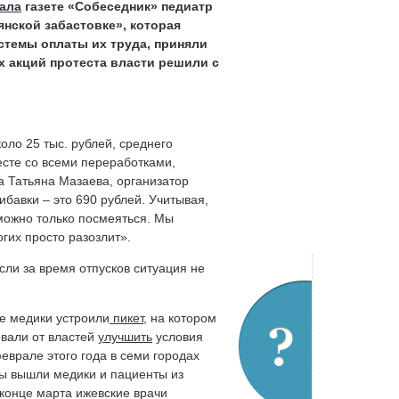
ала
газете «Собеседник» педиатр
нской забастовке», которая
стемы оплаты их труда, приняли
х акций протеста власти решили с
оло 25 тыс. рублей, среднего
есте со всеми переработками,
а Татьяна Мазаева, организатор
ибавки – это 690 рублей. Учитывая,
 можно только посмеяться. Мы
гих просто разозлит».
сли за время отпусков ситуация не
е медики устроили
пикет,
на котором
овали от властей
улучшить
условия
еврале этого года в семи городах
ы вышли медики и пациенты из
 конце марта ижевские врачи