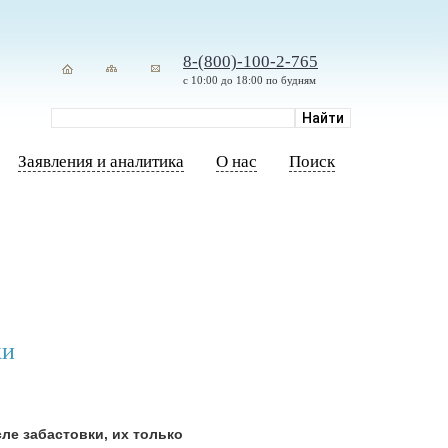
8-(800)-100-2-765
с 10:00 до 18:00 по будням
Заявления и аналитика
О нас
Поиск
ки
ле забастовки, их только