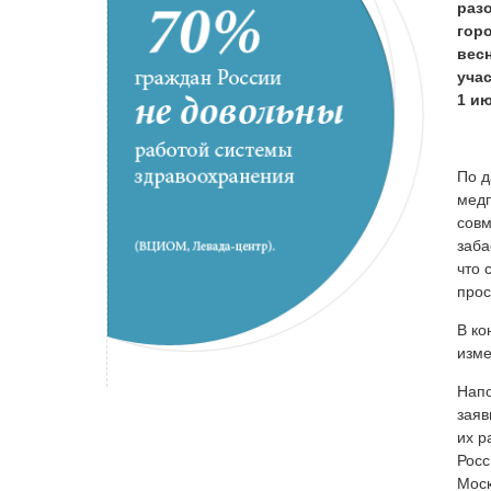
раз
гор
вес
уча
1 и
По д
медп
совм
заба
что 
прос
В ко
изме
Напо
заяв
их р
Росс
Моск