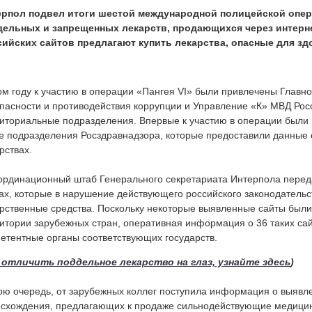
ерпол подвел итоги шестой международной полицейской опе
дельных и запрещенных лекарств, продающихся через интерне
сийских сайтов предлагают купить лекарства, опасные для зд
ом году к участию в операции «Пангея VI» были привлечены Главн
пасности и противодействия коррупции и Управление «К» МВД Росс
иториальные подразделения. Впервые к участию в операции были
е подразделения Росздравнадзора, которые предоставили данные
рствах.
ординационный штаб Генерального секретариата Интерпола перед
ах, которые в нарушение действующего российского законодательс
рственные средства. Поскольку некоторые выявленные сайты были
итории зарубежных стран, оперативная информация о 36 таких са
етентные органы соответствующих государств.
 отличить поддельное лекарство на глаз, узнайте здесь
)
ою очередь, от зарубежных коллег поступила информация о выявле
схождения, предлагающих к продаже сильнодействующие медицин