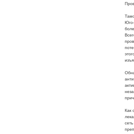
Пров
Тамо
Юго-
боле
Всег
пров
поте
этог
изъя
Обна
анти
акти
неза
прич
Как
лека
сеть
преп