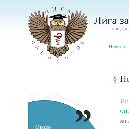
Лига з
oбщерос
Новости
Н
Ин
оп
28 Ию