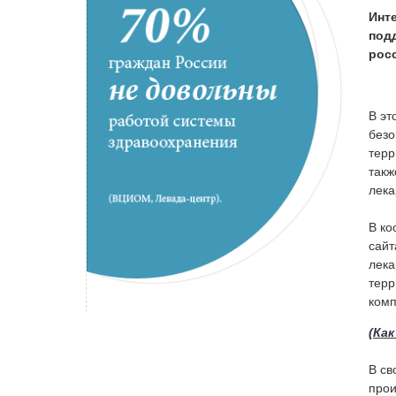
Инт
под
рос
В эт
безо
терр
такж
лека
В ко
сайт
лека
терр
комп
(
Как
В св
прои