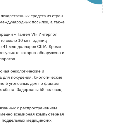
лекарственных средств из стран
международных посылок, а также
ерации «Пангея VI» Интерпол
ято около 10 млн единиц
е 41 млн долларов США. Кроме
результате которых обнаружено и
паратов.
лючая онкологические и
а для похудения, биологические
но 5 уголовных дел по фактам
х сбыта. Задержаны 58 человек,
связанных с распространением
у именно всемирная компьютерная
я поддельных медицинских