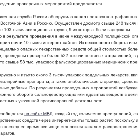
едение проверочных мероприятий продолжается.
женная служба России обнаружила канал поставок контрафактных 
Восточной Азии в Россию. Осуществлен досмотр свыше 248 тысяч 
е 103 тысяч авиационных грузов, 9 из которых были задержаны.
о в результате проведения в июне международной полицейской оп
ерил почти 10 тысяч интернет-сайтов. Из незаконного оборота изъ
нциально опасных лекарственных средств общей стоимостью боле
о, проведены проверки более 522 тысячи почтовых отправлений, в 
то свыше 58 тыс. упаковок фальсифицированных медицинских пре
ружено и изъято около 3 тысяч упаковок поддельных лекарств, вк
малярийные препараты, а также анаболические стероиды, средств
вные добавки. По результатам проведенных мероприятий возбужде
конного оборота сильнодействующих или ядовитых веществ в целя
астных к указанной противоправной деятельности.
 сообщается
на сайте МВД
, каждый год количество преступлений, 
рственных средств через интернет-сайты только растет, поскольк
 в последнее время все чаще становится каналом распространени
аратов.