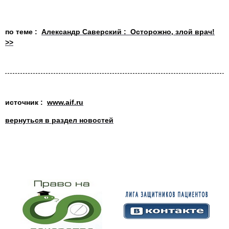
по теме :
Александр Саверский : Осторожно, злой врач!
>>
источник :
www.aif.ru
вернуться в раздел новостей