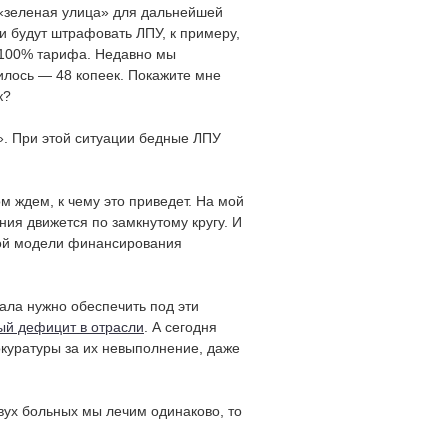
«зеленая улица» для дальнейшей
и будут штрафовать ЛПУ, к примеру,
ь 100% тарифа. Недавно мы
илось — 48 копеек. Покажите мне
к?
». При этой ситуации бедные ЛПУ
ом ждем, к чему это приведет. На мой
ния движется по замкнутому кругу. И
ной модели финансирования
ала нужно обеспечить под эти
ый дефицит в отрасли
. А сегодня
окуратуры за их невыполнение, даже
двух больных мы лечим одинаково, то