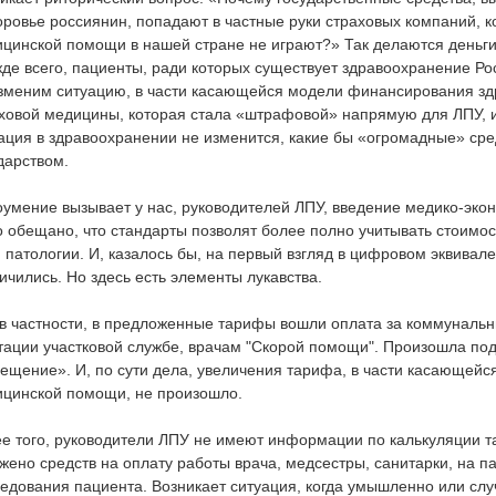
оровье россиянин, попадают в частные руки страховых компаний, к
цинской помощи в нашей стране не играют?» Так делаются деньги 
де всего, пациенты, ради которых существует здравоохранение Рос
зменим ситуацию, в части касающейся модели финансирования зд
ховой медицины, которая стала «штрафовой» напрямую для ЛПУ, и
ация в здравоохранении не изменится, какие бы «огромадные» ср
дарством.
умение вызывает у нас, руководителей ЛПУ, введение медико-эко
 обещано, что стандарты позволят более полно учитывать стоимо
 патологии. И, казалось бы, на первый взгляд в цифровом эквива
ичились. Но здесь есть элементы лукавства.
 в частности, в предложенные тарифы вошли оплата за коммуналь
тации участковой службе, врачам "Скорой помощи". Произошла п
ещение». И, по сути дела, увеличения тарифа, в части касающейс
цинской помощи, не произошло.
е того, руководители ЛПУ не имеют информации по калькуляции т
жено средств на оплату работы врача, медсестры, санитарки, на 
едования пациента. Возникает ситуация, когда умышленно или слу