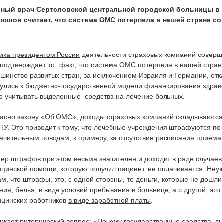
вный врач Сертоловской центральной городской больницы в 
тюшов считает, что система ОМС потерпела в нашей стране с
ика президентом России
деятельности страховых компаний соверш
подтверждает тот факт, что система ОМС потерпела в нашей стра
шинство развитых стран, за исключением Израиля и Германии, отк
улись к бюджетно-государственной модели финансирования здра
о учитывать выделенные средства на лечение больных.
ласно
закону «Об ОМС»
, доходы страховых компаний складываются
ПУ. Это приводит к тому, что лечебные учреждения штрафуются 
ачительным поводам; к примеру, за отсутствие расписания приема 
ер штрафов при этом весьма значителен и доходит в ряде случаев 
цинской помощи, которую получил пациент, не оплачивается. Неу
м, что штрафы, это, с одной стороны, те деньги, которые не дошли
ния, белья, в виде условий пребывания в больнице, а с другой, это
цинских работников
в виде заработной платы
.
икает риторический вопрос: «Почему государственные средства, в