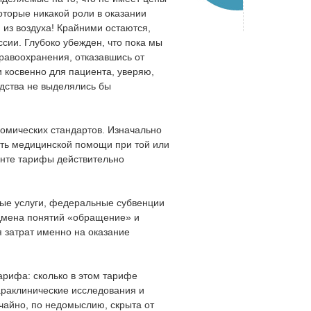
оторые никакой роли в оказании
из воздуха! Крайними остаются,
сии. Глубоко убежден, что пока мы
равоохранения, отказавшись от
 косвенно для пациента, уверяю,
едства не выделялись бы
номических стандартов. Изначально
сть медицинской помощи при той или
ленте тарифы действительно
ные услуги, федеральные субвенции
одмена понятий «обращение» и
я затрат именно на оказание
арифа: сколько в этом тарифе
параклинические исследования и
чайно, по недомыслию, скрыта от