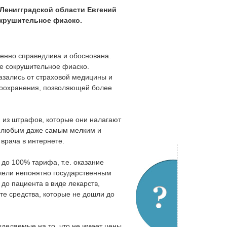
Ленигградской области Евгений
окрушительное фиаско.
енно справедлива и обоснована.
не сокрушительное фиаско.
азались от страховой медицины и
воохранения, позволяющей более
 из штрафов, которые они налагают
по любым даже самым мелким и
врача в интернете.
до 100% тарифа, т.е. оказание
жели непонятно государственным
 до пациента в виде лекарств,
 те средства, которые не дошли до
ыделяемые на то, что не имеет цены