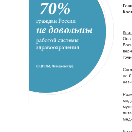
Гла
Кос
Крит
Она 
Боль
верн
точн
Сог
на Л
незн
Разм
меди
мужа
пита
меди
Возн