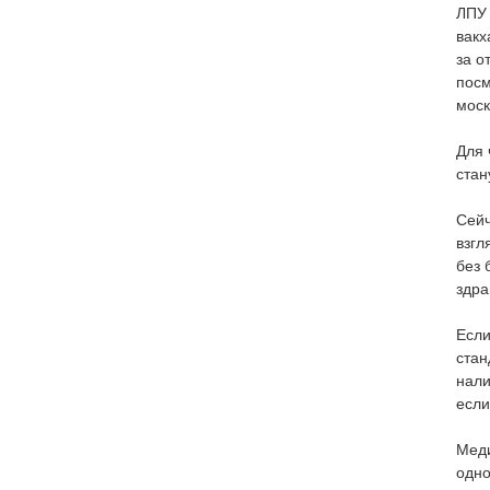
ЛПУ 
вакх
за о
посм
моск
Для 
стан
Сей
взгл
без 
здра
Если
стан
нали
если
Меди
одно