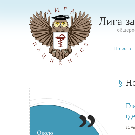
Лига з
oбщерос
Новости
Н
Гл
гд
21 Ав