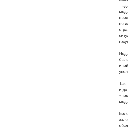
– зд
меди
преж
не и
стра
ситу
госу
Недо
было
иной
увел
Так,
и до
«пос
меди
Боле
зало
обсл