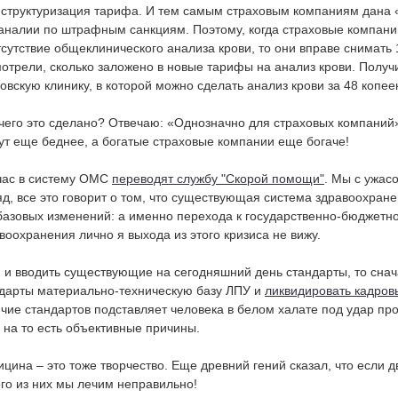
структуризация тарифа. И тем самым страховым компаниям дана 
аналии по штрафным санкциям. Поэтому, когда страховые компани
тсутствие общеклинического анализа крови, то они вправе снимат
отрели, сколько заложено в новые тарифы на анализ крови. Получ
овскую клинику, в которой можно сделать анализ крови за 48 копее
чего это сделано? Отвечаю: «Однозначно для страховых компаний
ут еще беднее, а богатые страховые компании еще богаче!
час в систему ОМС
переводят службу "Скорой помощи"
. Мы с ужас
яд, все это говорит о том, что существующая система здравоохране
базовых изменений: а именно перехода к государственно-бюджет
воохранения лично я выхода из этого кризиса не вижу.
 и вводить существующие на сегодняшний день стандарты, то снач
дарты материально-техническую базу ЛПУ и
ликвидировать кадров
чие стандартов подставляет человека в белом халате под удар пр
 на то есть объективные причины.
цина – это тоже творчество. Еще древний гений сказал, что если 
го из них мы лечим неправильно!