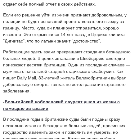
отдает себе полный отчет в своих действиях.
Если его решение уйти из жизни признают добровольным, у
полиции не будет оснований препятствовать его выезду за
границу. Место, куда он планирует отправиться, хорошо
известно. Это открывшаяся 14 лет назад в Цюрихе клиника
"Дигнитас", что по латыни значит "достоинство".
Работающие здесь врачи прекращают страдания безнадежно
больных людей. В целях эвтаназии в Швейцарию ежегодно
приезжают десятки британцев. Один из последних случаев —
мужчина с начальной стадией старческого слабоумия. Как
пишет Daily Mail, 83-летний житель Великобритании выбрал
добровольную смерть, так как не хотел развития страшного
заболевания.
-
Бельгийский нобелевский лауреат ушел из жизни с
помощью эвтаназии
В последние годы в британские суды были поданы сразу
несколько исков от безнадежно больных людей, просивших
государство изменить закон и позволить им умереть, но
правосудие пока непреклонно. Битва за право выбора