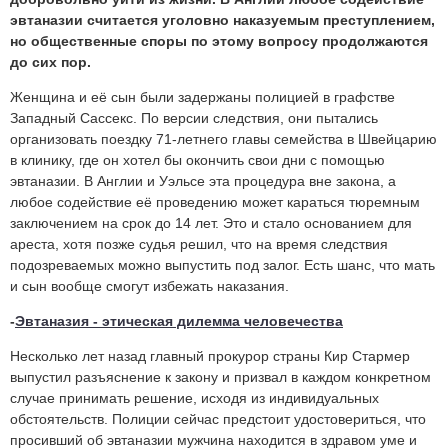
эвтаназии считается уголовно наказуемым преступлением,
но общественные споры по этому вопросу продолжаются
до сих пор.
Женщина и её сын были задержаны полицией в графстве
Западный Сассекс. По версии следствия, они пытались
организовать поездку 71-летнего главы семейства в Швейцарию
в клинику, где он хотел бы окончить свои дни с помощью
эвтаназии. В Англии и Уэльсе эта процедура вне закона, а
любое содействие её проведению может караться тюремным
заключением на срок до 14 лет. Это и стало основанием для
ареста, хотя позже судья решил, что на время следствия
подозреваемых можно выпустить под залог. Есть шанс, что мать
и сын вообще смогут избежать наказания.
-
Эвтаназия - этическая дилемма человечества
Несколько лет назад главный прокурор страны Кир Стармер
выпустил разъяснение к закону и призвал в каждом конкретном
случае принимать решение, исходя из индивидуальных
обстоятельств. Полиции сейчас предстоит удостовериться, что
просивший об эвтаназии мужчина находится в здравом уме и