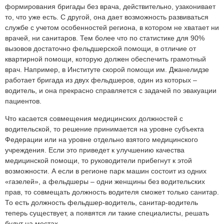
формирования бригады без врача, действительно, узаконивает
то, что уже есть. С другой, она дает возможность развиваться
службе с учетом особенностей региона, в котором не хватает ни
врачей, ни санитаров. Тем более что по статистике для 90%
вызовов достаточно фельдшерской помощи, в отличие от
квартирной помощи, которую должен обеспечить грамотный
врач. Например, в Институте скорой помощи им. Джанелидзе
работает бригада из двух фельдшеров, один из которых –
водитель, и она прекрасно справляется с задачей по эвакуации
пациентов.
Что касается совмещения медицинских должностей с
водительской, то решение принимается на уровне субъекта
Федерации или на уровне отдельно взятого медицинского
учреждения. Если это приведет к улучшению качества
медицинской помощи, то руководители прибегнут к этой
возможности. А если в регионе парк машин состоит из одних
«газелей», а фельдшеры – одни женщины без водительских
прав, то совмещать должность водителя сможет только санитар.
То есть должность фельдшер-водитель, санитар-водитель
теперь существует, а появятся ли такие специалисты, решать
будут на местах.