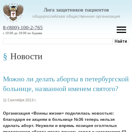
Лига защитников пациентов
oбщероссийская общественная организация
8-(800)-100-2-765
с 10:00 до 18:00 по будням
Новости
Можно ли делать аборты в петербургской
больнице, названной именем святого?
11 Сентября 2013 г.
Организация
«Воины жизни» поделилась новостью:
благодаря ее акциям в больнице №36 теперь нельзя
сделать аборт. Неужели и впрямь позиция оголтелых
противников аборта могла лишить город с населением 43