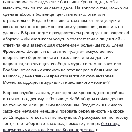
гинекологическое отделение больницы Кронштадта, чтобы
выяснить, так ли это на самом деле. На вопрос о том, можно ли
сделать аборт, в больнице, действительно, ответили
отрицательно. Когда в больнице отказались от этой услуги и
связано ли это с переименованием учреждения, выяснить не
удалось. В Кронштадте с раздражением реагируют на вопрос об
абортах. «Мы оказываем услуги в соответствии с лицензией»,-
ответила нам заведующая отделением больницы №36 Елена
Фредерикс. Входит ли в понятие «услуги» искусственное
прерывание беременности по желанию или за деньги
пациентки, заведующая сообщать журналистам не захотела.
Вообще, желающих отвечать на этот вопрос в больнице не
нашлось, даже главный врач отказался от комментариев.
Может, заподозрил в журналисте засланного «воина»?
В пресс-службе главы администрации Кронштадтского района
отвечают по-другому: в больнице № 36 аборты сейчас делают,
но только по медицинским показаниям. Входит ли в их число
законное желание женщины прервать беременность на сроке
до 12 недель, ответа мы не получили. А рассуждения по поводу
того, что от абортов отказались, поскольку теперь
больница
получила имя святого Иоанна Кронштадтского
, в