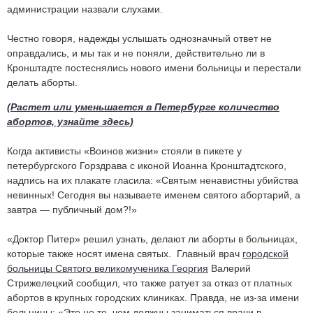
администрации назвали слухами.
Честно говоря, надежды услышать однозначный ответ не
оправдались, и мы так и не поняли, действительно ли в
Кронштадте постеснялись нового имени больницы и перестали
делать аборты.
(Растет или уменьшается в Петербурге количество
абортов, узнайте здесь)
Когда активисты «Воинов жизни» стояли в пикете у
петербургского Горздрава с иконой Иоанна Кронштадтского,
надпись на их плакате гласила: «Святым ненавистны убийства
невинных! Сегодня вы называете именем святого абортарий, а
завтра — публичный дом?!»
«Доктор Питер» решил узнать, делают ли аборты в больницах,
которые также носят имена святых. Главный врач
городской
больницы Святого великомученика Георгия
Валерий
Стрижелецкий сообщил, что также ратует за отказ от платных
абортов в крупных городских клиниках. Правда, не из-за имени
больницы: «Это не то, чем должны заниматься врачи в