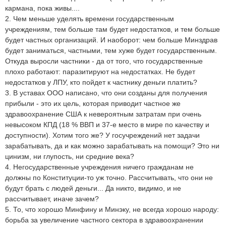
кармана, пока живы....
2. Чем меньше уделять времени государственным
учреждениям, тем больше там будет недостатков, и тем больше
будет частных организаций. И наоборот: чем больше Минздрав
будет заниматься, частными, тем хуже будет государственным.
Откуда выросли частники - да от того, что государственные
плохо работают: паразитируют на недостатках. Не будет
недостатков у ЛПУ, кто пойдет к частнику деньги платить?
3. В уставах ООО написано, что они созданы для получения
прибыли - это их цель, которая приводит частное же
здравоохранение США к невероятным затратам при очень
невысоком КПД (18 % ВВП и 37-е место в мире по качеству и
доступности). Хотим того же? У госучреждений нет задачи
зарабатывать, да и как можно зарабатывать на помощи? Это ни
цинизм, ни глупость, ни средние века?
4. Негосударственные учреждения ничего гражданам не
должны по Конституции-то уж точно. Рассчитывать, что они не
будут брать с людей деньги... Да никто, видимо, и не
рассчитывает, иначе зачем?
5. То, что хорошо Минфину и Минэку, не всегда хорошо народу:
борьба за увеличение частного сектора в здравоохранении