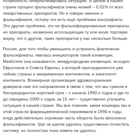
потребность гиперболизировать ситуацию. В целом в нашей
стране процент фальсификата очень низкий – 0,01% от всех
лекарственных препаратов. Но я говорю именно о
фальсификате, потому что есть ещё проблема контрафакта.
Это другая проблема, это не фальсифицированные препараты,
но препараты, незаконно использующие ту или иную торговую
марку, это о другом, таких препаратов у нас несколько больше.
Россия, для того чтобы уменьшить и устранить фактически
фальсификаты, явилась инициатором такой конвенции,
Medicrime она называется, международная конвенция, исходно
Евросоюза и Совета Европы, к которой присоединяются уже
сейчас страны и американских континентов, и азиатского
континента. Всемирная организация здравоохранения
доверила нам это направление в связи с тем, что мы сумели в
беспрецедентно короткий срок – с начала 1990-х годов и где-то
до середины 2000-х годов, за 15 лет – существенно улучшить
ситуацию в нашей стране. Мы все помним, какие кошмары мы в
этой отрасли фармацевтической переживали в 1990-е годы,
когда действительно огромная часть оборота была заполнена
фальсификатом. Шаг за шагом удалось существенно почистить
систему, но полностью пока изжить не удалось.