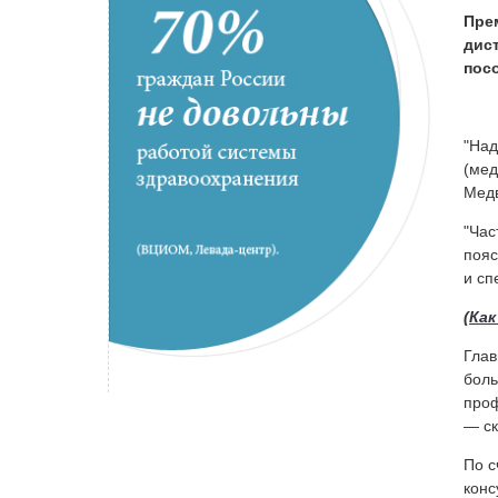
Пре
дис
пос
"Над
(мед
Медв
"Час
пояс
и сп
(
Как
Глав
боль
проф
— ск
По с
конс