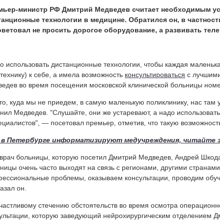
мьер-министр РФ Дмитрий Медведев считает необходимым у
танционные технологии в медицине. Обратился он, в частнос
оветовал не просить дорогое оборудование, а развивать тел
о использовать дистанционные технологии, чтобы каждая маленьк
технику) к себе, а имела возможность
консультироваться
с лучшими
едев во время посещения московской клинической больницы ном
то, куда мы не приедем, в самую маленькую поликлинику, нас там
нил Медведев. "Слушайте, они же устаревают, а надо использова
ециалистов", — посетовал премьер, отметив, что такую возможнос
 в Петербурге информатизируют медучреждения, читайте 
врач больницы, которую посетил Дмитрий Медведев, Андрей Шкода
ницы очень часто выходят на связь с регионами, другими странам
ессиональные проблемы, оказываем консультации, проводим обу
азал он.
частливому стечению обстоятельств во время осмотра операционн
ультации, которую заведующий нейрохирургическим отделением Д