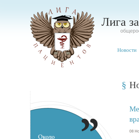
Лига з
oбщерос
Новости
Н
Ме
вр
08 Но