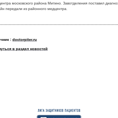
ентра московского района Митино. Завотделения поставил диагноз
йн передали из районного медцентра.
очник :
doctorpiter.ru
нуться в раздел новостей