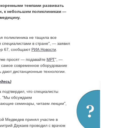
скоренными темпами развивать
ти, к небольшим поликлиникам —
емедицину.
ая поликлиника не тащила все
 специалистами в стране", — заявил
ер 67, сообщают
РИА Новости
.
 уже просят — подавайте
МРТ
", —
ть самое современное оборудование
ть дают дистанционные технологии.
здесь
)
 подтвердил, что специалисты
и. "Мы обсуждаем
чающие семинары, читаем лекции",
ой Медведев принял участие в
митрий Дзукаев проводил с врачом