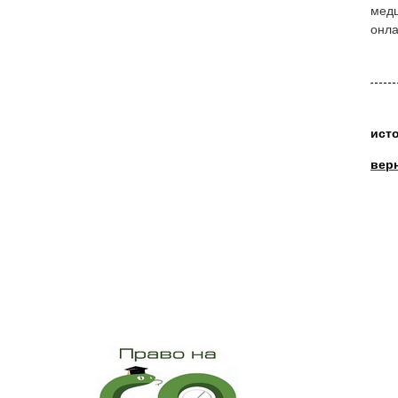
медц
онла
ист
вер