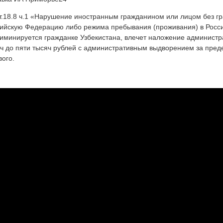
т.18.8 ч.1 «Нарушение иностранным гражданином или лицом без гр
ийскую Федерацию либо режима пребывания (проживания) в Росси
иминируется гражданке Узбекистана, влечет наложение администр
ч до пяти тысяч рублей с административным выдворением за пред
вого.