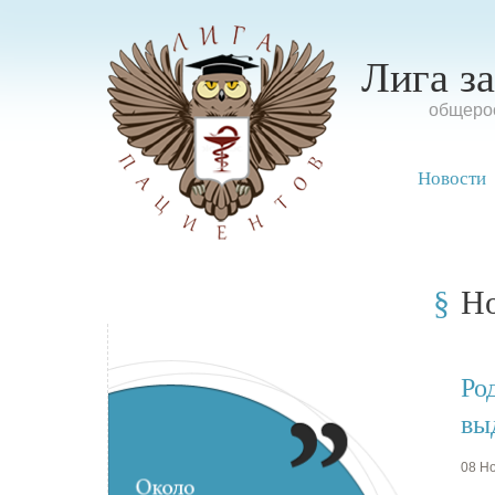
Лига з
oбщерос
Новости
Н
Ро
вы
08 Но