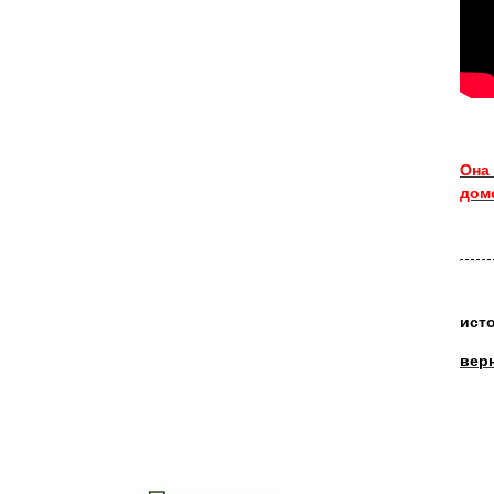
Она 
дом
ист
вер