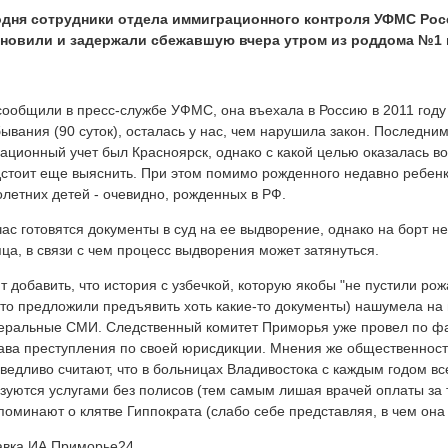
одня сотрудники отдела иммиграционного контроля УФМС Ро
ановили и задержали сбежавшую вчера утром из роддома №1 г
сообщили в пресс-службе УФМС, она въехала в Россию в 2011 году 
ывания (90 суток), осталась у нас, чем нарушила закон. Последни
ационный учет был Красноярск, однако с какой целью оказалась в
стоит еще выяснить. При этом помимо рожденного недавно ребенк
летних детей - очевидно, рожденных в РФ.
ас готовятся документы в суд на ее выдворение, однако на борт 
ца, в связи с чем процесс выдворения может затянуться.
т добавить, что история с узбечкой, которую якобы "не пустили ро
то предложили предъявить хоть какие-то документы) нашумела на 
ральные СМИ. Следственный комитет Приморья уже провел по фак
ава преступления по своей юрисдикции. Мнения же общественности
ведливо считают, что в больницах Владивостока с каждым годом вс
зуются услугами без полисов (тем самым лишая врачей оплаты за 
поминают о клятве Гиппократа (слабо себе представляя, в чем она 
авка ИА Приморье24