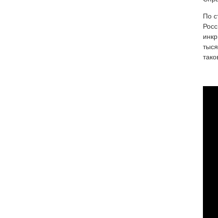
По с
Росс
инкр
тыся
тако