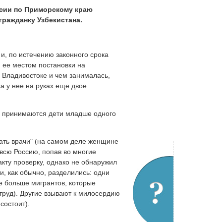
ссии по Приморскому краю
ражданку Узбекистана.
и, по истечению законного срока
м ее местом постановки на
о Владивостоке и чем занималась,
а у нее на руках еще двое
не принимаются дети младше одного
жать врачи" (на самом деле женщине
всю Россию, попав во многие
ту проверку, однако не обнаружил
, как обычно, разделились: одни
е больше мигрантов, которые
труд). Другие взывают к милосердию
состоит).