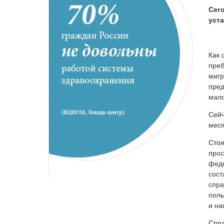
Сег
уст
Как 
преб
мигр
пред
мало
Сейч
меся
Стои
прос
феде
сост
спра
поль
и на
Спр