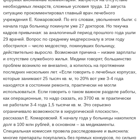
необходимых лекарств, сложные условия труда. 12 августа
ситуацию прокомментировал главный врач лечебного
учреждения Е. Комаровский. По его словам, увольнения были: с
начала года больницу покинули уже 27 докторов. Но текучка
кадров привычная: за аналогичный период прошлого года ушли
29 врачей. Вопрос по среднему медперсоналу в этом году
обострился – число медсестер, покинувших больницу,
действительно выросло. Возможная причина – низкие зарплаты
и отсутствие служебного жилья. Медики говорят, большинство
проблем возникло не внезапно, а копилось на протяжении
последних нескольких лет. «Если говорить о лечебных корпусах,
которые занимают 25 тысяч кв. м, то 20% вот уже 3-4 года
находятся в состоянии ремонта, практически не могли
использоваться. Если говорить о таком важном разделе работы,
как операционные, то надо сказать, из 3700 кв. м практически
не работали 3-4 года 1,5 тысячи кв. м. Это серьезно
ограничивало возможности в хирургической плоскости»,
рассказал Е. Комаровский. К началу года у больницы накопился
долг в 100 млн рублей, в основном – за медикаменты.
Специальная комиссия провела расследование и выяснила:
многие препараты покупались без прямых конкурсов, по сильно