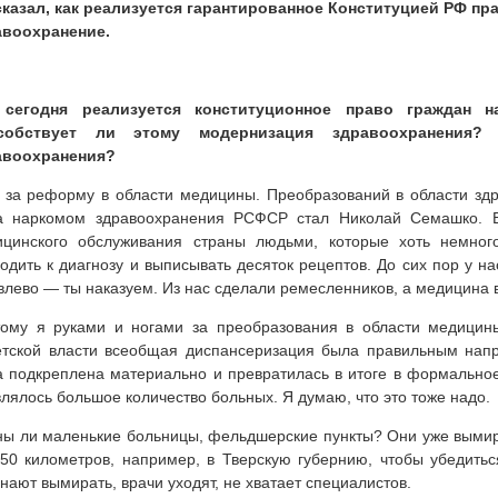
казал, как реализуется гарантированное Конституцией РФ пр
авоохранение.
 сегодня реализуется конституционное право граждан н
собствует ли этому модернизация здравоохранения
авоохранения?
за реформу в области медицины. Преобразований в области здр
да наркомом здравоохранения РСФСР стал Николай Семашко. Е
ицинского обслуживания страны людьми, которые хоть немног
одить к диагнозу и выписывать десяток рецептов. До сих пор у на
влево — ты наказуем. Из нас сделали ремесленников, а медицина в
ому я руками и ногами за преобразования в области медицины
тской власти всеобщая диспансеризация была правильным напр
 подкреплена материально и превратилась в итоге в формальное
лялось большое количество больных. Я думаю, что это тоже надо.
ы ли маленькие больницы, фельдшерские пункты? Они уже вымира
50 километров, например, в Тверскую губернию, чтобы убедить
нают вымирать, врачи уходят, не хватает специалистов.