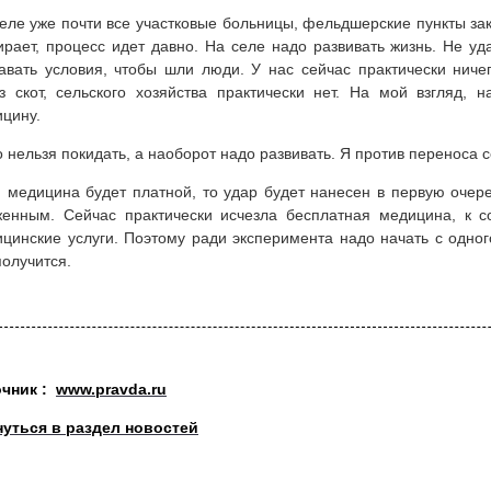
еле уже почти все участковые больницы, фельдшерские пункты за
рает, процесс идет давно. На селе надо развивать жизнь. Не уда
авать условия, чтобы шли люди. У нас сейчас практически ничег
з скот, сельского хозяйства практически нет. На мой взгляд, 
цину.
 нельзя покидать, а наоборот надо развивать. Я против переноса 
 медицина будет платной, то удар будет нанесен в первую оче
енным. Сейчас практически исчезла бесплатная медицина, к с
цинские услуги. Поэтому ради эксперимента надо начать с одного
получится.
очник :
www.pravda.ru
нуться в раздел новостей