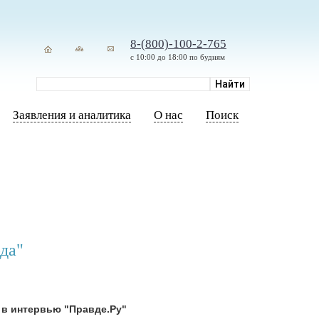
8-(800)-100-2-765
с 10:00 до 18:00 по будням
Заявления и аналитика
О нас
Поиск
да"
 в интервью "Правде.Ру"