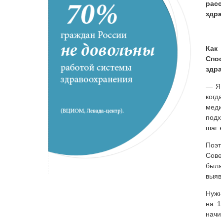
расс
здр
Как
Спо
здр
— Я 
ког
мед
подх
шаг 
Поэт
Сове
была
выяв
Нужн
на 1
начи