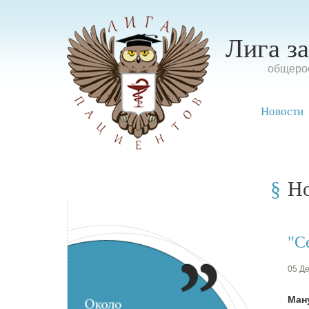
Лига з
oбщерос
Новости
Н
"С
05 Де
Ман