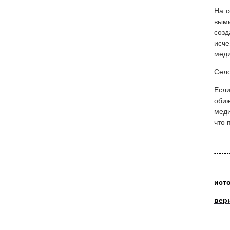
На с
выми
созд
исче
меди
Село
Если
обиж
меди
что 
ист
вер