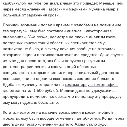
карбункулом на губе, он знал, к чему это приведет. Меньше чем
через месяц «лечения» азовскими медиками мужчина умер в
больнице от заражения крови.
Пожилой азовчанин попал к врачам с жалобами на повышение
температуры, ему был поставлен диагноз: «двусторонняя
пневмония». Уже позже, несмотря на плохие анализы крови,
повторных консультаций областных специалистов ему
назначено не было, а в схему лечения вообще не включили
отхаркивающие и противоастматические средства. Даже спустя
четыре дня после того, как были получены результаты
рентгенографии легких и консультаций областных
специалистов, которые изменили первоначальный диагноз на
«сепсис», они не оценили всю тяжесть состояния больного.
Вдобавок мужчину отправили на
компьютерную томографию
,
где он заплатил 1 500 рублей. Медики даже не удосужились
предупредить пожилого человека, что по полису эту процедуру
ему могут сделать бесплатно.
Кстати, несмотря на наличие воспаления в крови, гнойной
мокроты, ему были вообще отменены антибиотики. Когда через
шесть дней такого «лечения» жителю Азова стало худо,