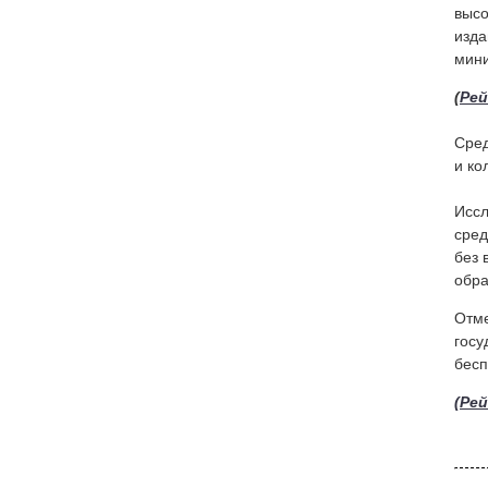
высо
изда
мин
(
Рей
Сред
и ко
Иссл
сред
без 
обра
Отме
госу
бесп
(Ре