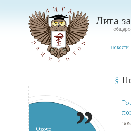
Лига з
oбщерос
Новости
Н
Ро
по
10 Де