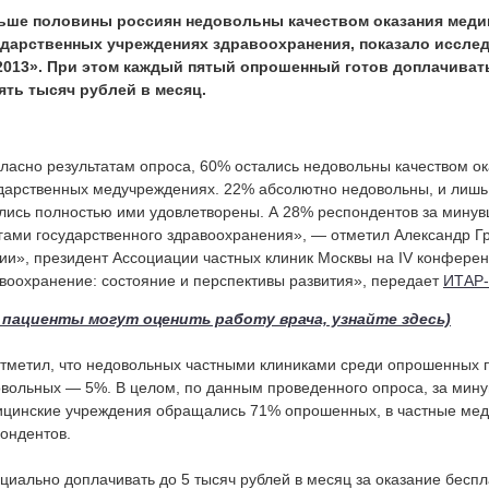
ьше половины россиян недовольны качеством оказания меди
ударственных учреждениях здравоохранения, показало иссле
2013». При этом каждый пятый опрошенный готов доплачивать
ять тысяч рублей в месяц.
ласно результатам опроса, 60% остались недовольны качеством ок
дарственных медучреждениях. 22% абсолютно недовольны, и лишь
лись полностью ими удовлетворены. А 28% респондентов за минув
гами государственного здравоохранения», — отметил Александр Г
ии», президент Ассоциации частных клиник Москвы на IV конфере
воохранение: состояние и перспективы развития», передает
ИТАР
к пациенты могут оценить работу врача, узнайте здесь)
тметил, что недовольных частными клиниками среди опрошенных п
вольных — 5%. В целом, по данным проведенного опроса, за мину
цинские учреждения обращались 71% опрошенных, в частные ме
ондентов.
иально доплачивать до 5 тысяч рублей в месяц за оказание бес