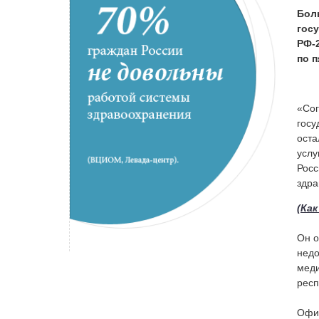
Бол
гос
РФ-
по п
«Сог
госу
оста
услу
Росс
здра
(Ка
Он о
недо
меди
респ
Офиц