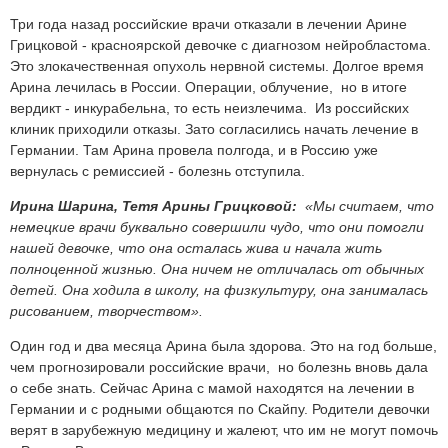
Три года назад российские врачи отказали в лечении Арине
Грицковой - красноярской девочке с диагнозом нейробластома.
Это злокачественная опухоль нервной системы. Долгое время
Арина лечилась в России. Операции, облучение, но в итоге
вердикт - инкурабельна, то есть неизлечима. Из российских
клиник приходили отказы. Зато согласились начать лечение в
Германии. Там Арина провела полгода, и в Россию уже
вернулась с ремиссией - болезнь отступила.
Ирина Шарина, Тетя Арины Грицковой:
«Мы считаем, что
немецкие врачи буквально совершили чудо, что они помогли
нашей девочке, что она осталась жива и начала жить
полноценной жизнью. Она ничем не отличалась от обычных
детей. Она ходила в школу, на физкультуру, она занималась
рисованием, творчеством».
Один год и два месяца Арина была здорова. Это на год больше,
чем прогнозировали российские врачи, но болезнь вновь дала
о себе знать. Сейчас Арина с мамой находятся на лечении в
Германии и с родными общаются по Скайпу. Родители девочки
верят в зарубежную медицину и жалеют, что им не могут помочь