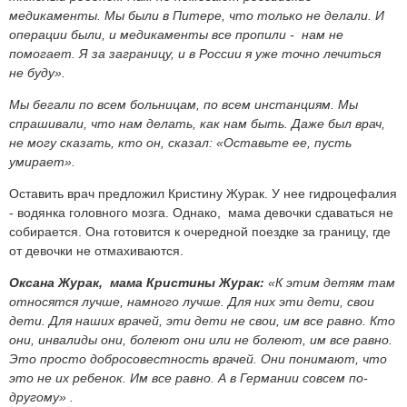
медикаменты. Мы были в Питере, что только не делали. И
операции были, и медикаменты все пропили - нам не
помогает. Я за заграницу, и в России я уже точно лечиться
не буду».
Мы бегали по всем больницам, по всем инстанциям. Мы
спрашивали, что нам делать, как нам быть. Даже был врач,
не могу сказать, кто он, сказал: «Оставьте ее, пусть
умирает».
Оставить врач предложил Кристину Журак. У нее гидроцефалия
- водянка головного мозга. Однако, мама девочки сдаваться не
собирается. Она готовится к очередной поездке за границу, где
от девочки не отмахиваются.
Оксана Журак, мама Кристины Журак:
«К этим детям там
относятся лучше, намного лучше. Для них эти дети, свои
дети. Для наших врачей, эти дети не свои, им все равно. Кто
они, инвалиды они, болеют они или не болеют, им все равно.
Это просто добросовестность врачей. Они понимают, что
это не их ребенок. Им все равно. А в Германии совсем по-
другому»
.