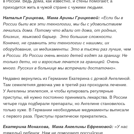
в России. Ведь дома, как известно, и стены помогают, а
приходится жить в чужой стране с чужими людьми.
Наталья Грицкова, Мама Арины Грицковой:
«Если бы в
России были все эти технологии, мы бы с удовольствием
лечились дома. Потому что вдали от дома, от родных,
близких, языковой барьер. Это большие сложности.
Конечно, не сравнить эти технологии с нашими, их
оборудование, их медикаменты. Это в тысячи раз лучше, чем
в России. Из России очень много детей ездят за границу. Не
только дети, но и взрослые лечатся за границей. Очень
много. Русских в больнице мы встречали достаточно».
Недавно вернулись из Германии Екатерина с дочкой Ангелиной.
Там семилетняя девочка уже в третий раз проходила лечение.
У Ангелины эпилепсия, и чтобы купировать регулярные
приступы, ей нужно постоянно принимать лекарства. В России
четыре года подбирали препараты, но Ангелине становилось
только хуже. В Германии необходимые медикаменты выписали
с первого раза. Приступы практически прекратились.
Екатерина Монахова, Мама Ангелины Ефремовой:
«У нас
тяжелый ребенок. Нам не помогают российские