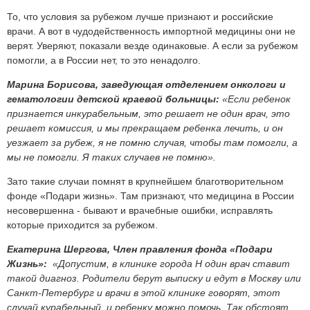
То, что условия за рубежом лучше признают и российские
врачи. А вот в чудодейственность импортной медицины они не
верят. Уверяют, показали везде одинаковые. А если за рубежом
помогли, а в России нет, то это ненадолго.
Марина Борисова, заведующая отделением онкологи и
гематологии детской краевой больницы:
«Если ребенок
признается инкурабельным, это решает не один врач, это
решает комиссия, и мы прекращаем ребенка лечить, и он
уезжает за рубеж, я не помню случая, чтобы там помогли, а
мы не помогли. Я таких случаев не помню».
Зато такие случаи помнят в крупнейшем благотворительном
фонде «Подари жизнь». Там признают, что медицина в России
несовершенна - бывают и врачебные ошибки, исправлять
которые приходится за рубежом.
Екатерина Шергова, Член правления фонда «Подари
Жизнь»:
«Допустим, в клинике города Н один врач ставит
такой диагноз. Родители берут выписку и едут в Москву или
Санкт-Петербург и врачи в этой клинике говорят, этот
случай курабельный, и ребенку можно помочь. Так обстоят