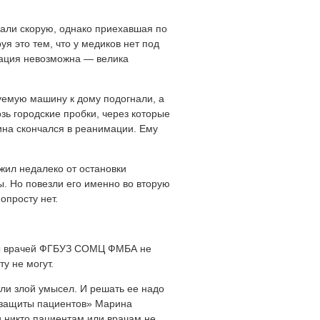
вали скорую, однако приехавшая по
я это тем, что у медиков нет под
зация невозможна — велика
буемую машину к дому подогнали, а
озь городские пробки, через которые
ина скончался в реанимации. Ему
жил недалеко от остановки
ы. Но повезли его именно во вторую
опросту нет.
твы врачей ФГБУЗ СОМЦ ФМБА не
у не могут.
ли злой умысел. И решать ее надо
и защиты пациентов» Марина
ти никто пациентам или врачам не