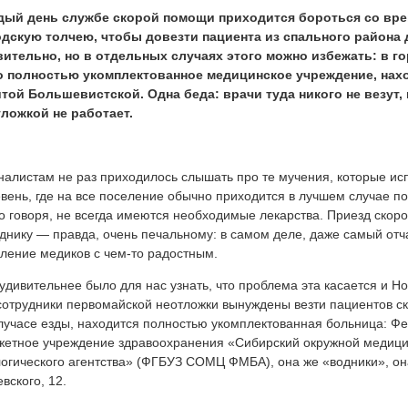
дый день службе скорой помощи приходится бороться со вре
одскую толчею, чтобы довезти пациента из спального района
вительно, но в отдельных случаях этого можно избежать: в г
о полностью укомплектованное медицинское учреждение, нах
той Большевистской. Одна беда: врачи туда никого не везут, 
ложкой не работает.
алистам не раз приходилось слышать про те мучения, которые ис
вень, где на все поселение обычно приходится в лучшем случае по 
о говоря, не всегда имеются необходимые лекарства. Приезд ско
днику — правда, очень печальному: в самом деле, даже самый отч
ление медиков с чем-то радостным.
удивительнее было для нас узнать, что проблема эта касается и Н
сотрудники первомайской неотложки вынуждены везти пациентов ск
лучасе езды, находится полностью укомплектованная больница: Ф
етное учреждение здравоохранения «Сибирский окружной медици
огического агентства» (ФГБУЗ СОМЦ ФМБА), она же «водники», он
вского, 12.