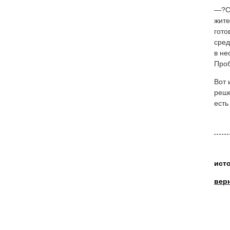
—?Се
жите
гото
сред
в не
Проб
Вот 
реше
есть
ист
вер