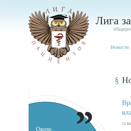
Лига з
oбщерос
Новости
Н
Вр
вл
12 Ма