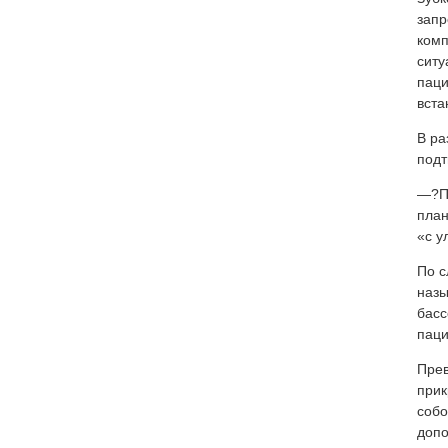
запр
комп
ситу
паци
вста
В ра
подт
—?Пр
план
«с у
По с
назы
басс
паци
Прев
прик
собо
допо