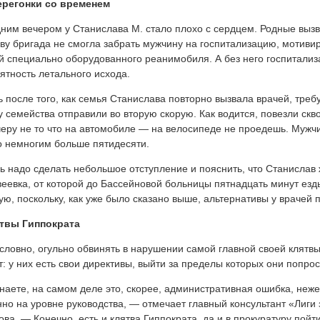
ерегонки со временем
ним вечером у Станислава М. стало плохо с сердцем. Родные выз
ву бригада не смогла забрать мужчину на госпитализацию, мотивиру
й специально оборудованного реанимобиля. А без него госпитали
ятность летального исхода.
 после того, как семья Станислава повторно вызвала врачей, тре
у семейства отправили во вторую скорую. Как водится, повезли скв
черу не то что на автомобиле — на велосипеде не проедешь. Мужч
 немногим больше пятидесяти.
ь надо сделать небольшое отступление и пояснить, что Станислав 
еевка, от которой до Бассейновой больницы пятнадцать минут езд
ую, поскольку, как уже было сказано выше, альтернативы у врачей п
твы Гиппократа
словно, огульно обвинять в нарушении самой главной своей кля
т: у них есть свои директивы, выйти за пределы которых они попрост
аете, на самом деле это, скорее, административная ошибка, неже
но на уровне руководства, — отмечает главный консультант «Лиг
ова. — Конечно, есть и клятва Гиппократа, да и в прокуратуру пой