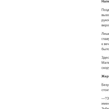
Нап
Позд
вызо
руко
веро
Лишь
глав
к ве
было
Здес
Матв
скор
Жер
Безу
стои
—?Зн
имен
Зубк