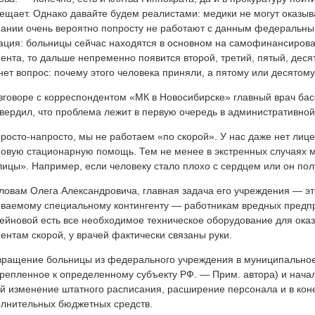
ещает. Однако давайте будем реалистами: медики не могут оказыв
ании очень вероятно попросту не работают с данным федеральным
ация: больницы сейчас находятся в основном на самофинансирован
ента, то дальше непременно появится второй, третий, пятый, деся
нет вопрос: почему этого человека приняли, а пятому или десятому
зговоре с корреспондентом «МК в Новосибирске» главный врач ба
вердил, что проблема лежит в первую очередь в административной
осто-напросто, мы не работаем «по скорой». У нас даже нет лице
овую стационарную помощь. Тем не менее в экстренных случаях м
лицы». Например, если человеку стало плохо с сердцем или он по
ловам Олега Александровича, главная задача его учреждения — э
ваемому специальному контингенту — работникам вредных предпри
ейновой есть все необходимое техническое оборудование для ок
ентам скорой, у врачей фактически связаны руки.
ращение больницы из федерального учреждения в муниципальное
репленное к определенному субъекту РФ. — Прим. автора) и начал
й изменение штатного расписания, расширение персонала и в кон
лнительных бюджетных средств.