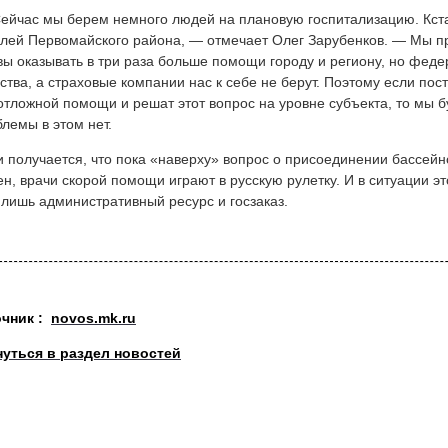
йчас мы берем немного людей на плановую госпитализацию. Кста
лей Первомайского района, — отмечает Олег Зарубенков. — Мы про
вы оказывать в три раза больше помощи городу и региону, но фед
ства, а страховые компании нас к себе не берут. Поэтому если пос
отложной помощи и решат этот вопрос на уровне субъекта, то мы 
лемы в этом нет.
и получается, что пока «наверху» вопрос о присоединении бассей
н, врачи скорой помощи играют в русскую рулетку. И в ситуации э
 лишь административный ресурс и госзаказ.
очник :
novos.mk.ru
нуться в раздел новостей