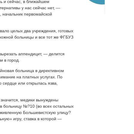
ь и сейчас, в ближайшем
тернативы у нас сейчас нет, —
, начальник первомайской
вало целых два учреждения, готовых
ожной больницы и все тот же ФГБУЗ
вырезать аппендицит, — делится
и в город.
ейновая больница в директивном
нимание на платных услугах. По
о сердце или открылась язва,
 значится, медики вынуждены
 в больницу №?10 (во всех остальных
ь оживленную Большевистскую улицу?
ную» игру, ставка в которой —