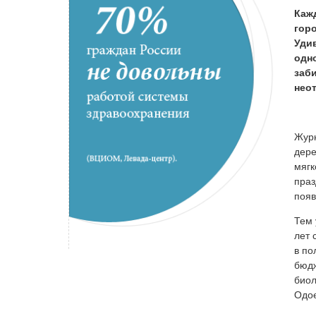
Каж
гор
Уди
одн
заби
неот
Журн
дере
мягк
праз
появ
Тем 
лет 
в по
бюдж
биол
Одое