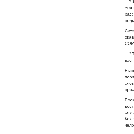
—?В 
стац
расс
подс
Ситу
оказ
СОМ
—?По
восп
Ныне
поря
слов
прих
Поск
дост
случ
Как 
чело