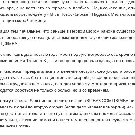
тяжелом состоянии человеку лучше начать оказывать помощь здес
ионаре, а не везти его по городским пробкам. Но, к сожалению, аль
казала корреспонденту «МК в Новосибирске» Надежда Мельникова
танции скорой помощи.
ация тем печальнее, что раньше в Первомайском районе существо
ать оперативную помощь местным жителям: отделение железнодор
Ц ФМБА.
мню, как в девяностые годы моей подруге потребовалось срочно 
оминаниями Татьяна К., — и ее прооперировали здесь, а не повезл
 «железка» превратилась в отделение сестринского ухода, а басс
дке отказалась брать пациентов «по скорой», сосредоточив свое в
ам сотрудников неотложки, сегодня человеку, у которого прихватил
одится бороться не только с болью, но и со временем.
ольку в списке больниц на госпитализацию ФГБУЗ СОМЦ ФМБА не
авлять людей во вторую скорую (если дело касается хирургии) или
аях). Стоит ли говорить, что путь к этим клиникам проходит сквоз
результат, оказание помощи пациентам превращается в «увлекатель
веческая жизнь.