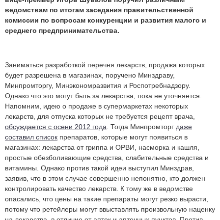
ведомствам по итогам заседания правительственной
комиссии по вопросам конкуренции и развития малого и
среднего предпринимательства.
Заниматься разработкой перечня лекарств, продажа которых
будет разрешена в магазинах, поручено Минздраву,
Минпромторгу, Минэкономразвития и Роспотребнадзору.
Однако что это могут быть за лекарства, пока не уточняется.
Напомним, идею о продаже в супермаркетах некоторых
лекарств, для отпуска которых не требуется рецепт врача,
обсуждается с осени 2012 года
. Тогда Минпромторг
даже
составил список
препаратов, которые могут появиться в
магазинах: лекарства от гриппа и ОРВИ, насморка и кашля,
простые обезболивающие средства, слабительные средства и
витамины. Однако против такой идеи выступил Минздрав,
заявив, что в этом случае совершенно непонятно, кто должен
контролировать качество лекарств. К тому же в ведомстве
опасались, что цены на такие препараты могут резко вырасти,
потому что ретейлеры могут ввыставлять произвольную наценку
на лекарства, в отличие от аптек и аптечных пунктов. Против