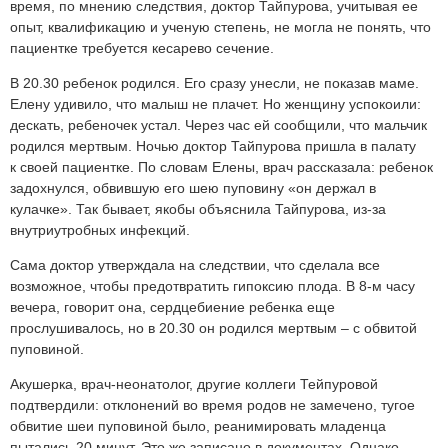
время, по мнению следствия, доктор Тайпурова, учитывая ее
опыт, квалификацию и ученую степень, не могла не понять, что
пациент­ке требуется кесарево сечение.
В 20.30 ребенок родился. Его сразу унесли, не показав маме.
Елену удивило, что малыш не плачет. Но женщину успокоили:
дескать, ребеночек устал. Через час ей сообщили, что мальчик
родился мертвым. Ночью доктор Тайпурова пришла в палату
к своей пациентке. По словам Елены, врач рассказала: ребенок
задохнулся, обвившую его шею пуповину «он держал в
кулачке». Так бывает, якобы объяснила Тайпурова, из-за
внутриутробных инфекций.
Сама доктор утверждала на следствии, что сделала все
возможное, чтобы предотвратить гипоксию плода. В 8-м часу
вечера, говорит она, сердцебиение ребенка еще
прослушивалось, но в 20.30 он родился мертвым – с обвитой
пуповиной.
Акушерка, врач-неонатолог, другие коллеги Тейпуровой
подтвердили: отклонений во время родов не замечено, тугое
обвитие шеи пуповиной было, реанимировать младенца
пытались 20 минут. Это же записано в документах. Однако