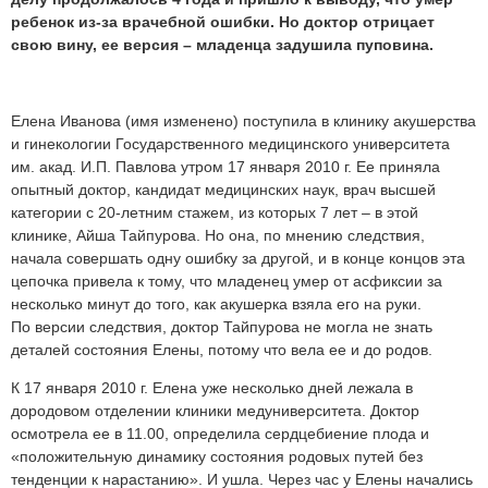
ребенок из-за врачебной ошибки. Но доктор отрицает
свою вину, ее версия – младенца задушила пуповина.
Елена Иванова (имя изменено) поступила в клинику акушерства
и гинекологии Государственного медицинского университета
им. акад. И.П. Павлова утром 17 января 2010 г. Ее приняла
опытный доктор, кандидат медицинских наук, врач высшей
категории с 20-летним стажем, из которых 7 лет – в этой
клинике, Айша Тайпурова. Но она, по мнению следствия,
начала совершать одну ошибку за другой, и в конце концов эта
цепочка привела к тому, что младенец умер от асфиксии за
несколько минут до того, как акушерка взяла его на руки.
По версии следствия, доктор Тайпурова не могла не знать
деталей состояния Елены, потому что вела ее и до родов.
К 17 января 2010 г. Елена уже несколько дней лежала в
дородовом отделении клиники медуниверситета. Доктор
осмотрела ее в 11.00, определила сердцебиение плода и
«положительную динамику состояния родовых путей без
тенденции к нарастанию». И ушла. Через час у Елены начались