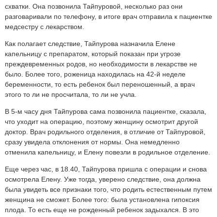
схватки. Она позвонила Тайпуровой, несколько раз они
разговаривали по телефону, в итоге врач отправила к пациент­ке
медсестру с лекарством.
Как полагает следствие, Тайпурова назначила Елене
капельницу с препаратом, который показан при угрозе
преждевременных родов, но необходимости в лекарстве не
было. Более того, роженица находилась на 42-й неделе
беременности, то есть ребенок был переношенный, а врач
этого то ли не просчитала, то ли не учла.
В 5-м часу дня Тайпурова сама позвонила пациентке, сказала,
что уходит на операцию, по­этому женщину осмотрит другой
доктор. Врач родильного отделения, в отличие от Тайпуровой,
сразу увидела отклонения от нормы. Она немедленно
отменила капельницу, и Елену повезли в родильное отделение.
Еще через час, в 18.40, Тайпурова пришла с операции и снова
осмот­рела Елену. Уже тогда, уверено следствие, она должна
была увидеть все признаки того, что родить естественным путем
женщина не сможет. Более того: была установлена гипоксия
плода. То есть еще не рожденный ребенок задыхался. В это