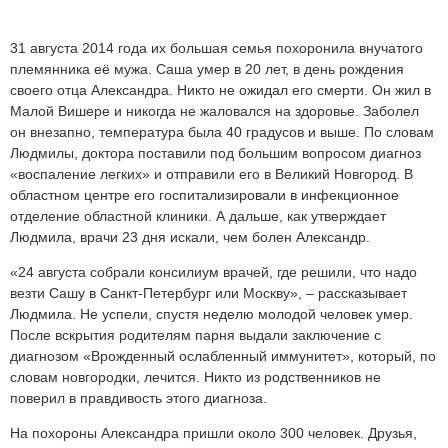
31 августа 2014 года их большая семья похоронила внучатого
племянника её мужа. Саша умер в 20 лет, в день рождения
своего отца Александра. Никто не ожидал его смерти. Он жил в
Малой Вишере и никогда не жаловался на здоровье. Заболел
он внезапно, температура была 40 градусов и выше. По словам
Людмилы, доктора поставили под большим вопросом диагноз
«воспаление легких» и отправили его в Великий Новгород. В
областном центре его госпитализировали в инфекционное
отделение областной клиники. А дальше, как утверждает
Людмила, врачи 23 дня искали, чем болен Александр.
«24 августа собрали консилиум врачей, где решили, что надо
везти Сашу в Санкт-Петербург или Москву», – рассказывает
Людмила. Не успели, спустя неделю молодой человек умер.
После вскрытия родителям парня выдали заключение с
диагнозом «Врожденный ослабленный иммунитет», который, по
словам новгородки, лечится. Никто из родственников не
поверил в правдивость этого диагноза.
На похороны Александра пришли около 300 человек. Друзья,