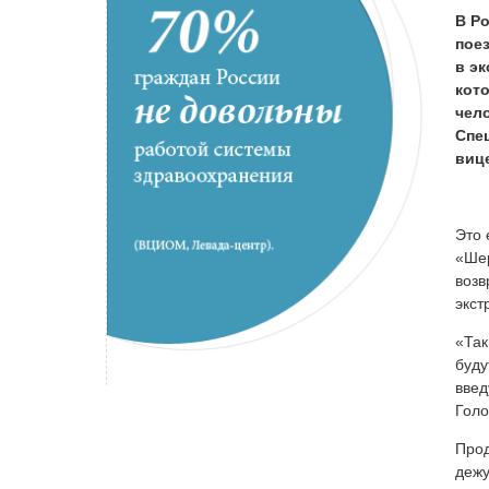
В Р
поез
в эк
кот
чел
Спе
виц
Это 
«Шер
возв
экст
«Так
буду
введ
Голо
Прод
дежу