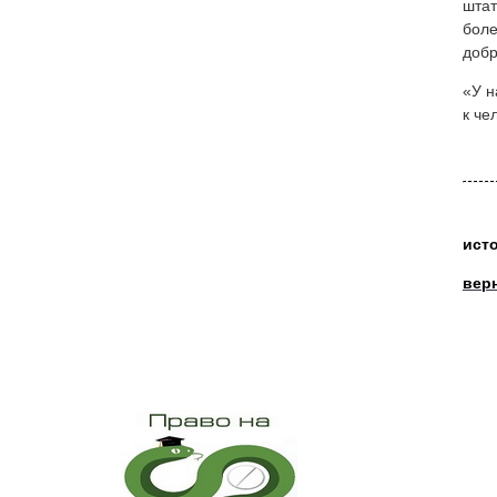
штат
боле
добр
«У н
к че
ист
вер