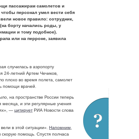
мощи пассажирам самолетов и
, чтобы персонал умел вести себя
 ввели новое правило: сотрудник,
(на борту начались роды, у
имации и тому подобное).
рапа или на перроне, заявила
орая случилась в аэропорту
ся 24-летний Артем Чечиков,
ло плохо во время полета, самолет
ь помощи врачей.
ыло, на пространстве России теперь
я месяца, и эти регулярные учения
иях», —
цитирует
РИА Новости слова
вели в этой ситуации».
Напомним
,
л скорую помощь. Спустя полчаса