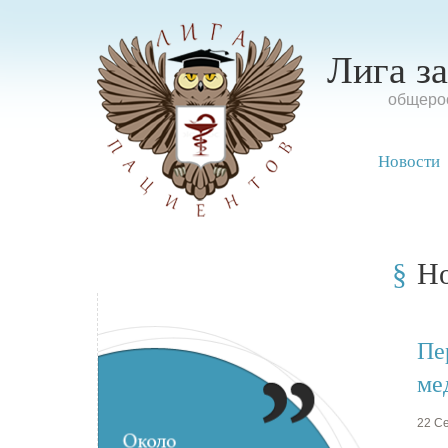
Лига з
oбщерос
Новости
Н
Пе
ме
22 Се