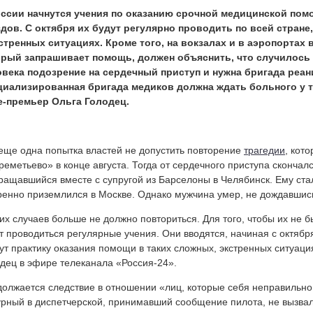
оссии начнутся учения по оказанию срочной медицинской по
дов. С октября их будут регулярно проводить по всей стране
стренных ситуациях. Кроме того, на вокзалах и в аэропортах
орый запрашивает помощь, должен объяснить, что случилось 
овека подозрение на сердечный приступ и нужна бригада реан
циализированная бригада медиков должна ждать больного у т
е-премьер Ольга Голодец.
еще одна попытка властей не допустить повторение
трагедии
, кот
еметьево» в конце августа. Тогда от сердечного приступа скончал
ращавшийся вместе с супругой из Барселоны в Челябинск. Ему ста
ренно приземлился в Москве. Однако мужчина умер, не дождавшис
их случаев больше не должно повториться. Для того, чтобы их не б
т проводиться регулярные учения. Они вводятся, начиная с октябр
ут практику оказания помощи в таких сложных, экстренных ситуац
дец в эфире телеканала «Россия-24».
олжается следствие в отношении «лиц, которые себя неправильно 
рный в диспетчерской, принимавший сообщение пилота, не вызва